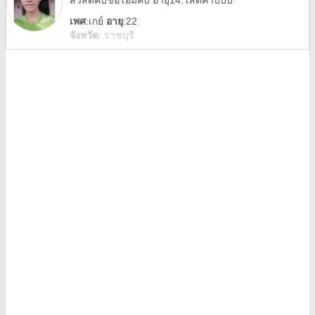
สวัสดีคับชื่อโอมคับ อายุ14.โสดคาบบบ
เพศ
:
เกย์
อายุ
:22
จังหวัด
:
ราชบุรี