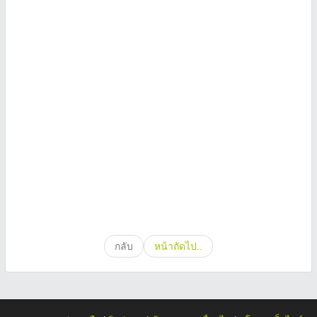
กลับ
หน้าถัดไป..