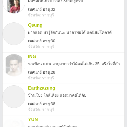
ผมชื่อเม่นครับ กำลังเรียนอยู่ครับ
เพศ
:
เกย์
อายุ
:32
จังหวัด
:
ราชบุรี
Qsung
ฝากแอด มารู้จักกันนะ นาตาพอได้ แต่นิสัยโคตรดี
เพศ
:
เกย์
อายุ
:30
จังหวัด
:
ราชบุรี
ING
หาเพื่อน แฟน อายุมากกว่าได้แต่ไม่เกิน 35. จริงใจที่สำคัญ"โสด"
เพศ
:
เกย์
อายุ
:28
จังหวัด
:
ราชบุรี
Earthzazung
บ้านโป่ง ใกล้เคียง แอดมาคุยได้คับ
เพศ
:
เกย์
อายุ
:38
จังหวัด
:
ราชบุรี
YUN
หาแฟนรุกคับ อยากรู้จักทักมา