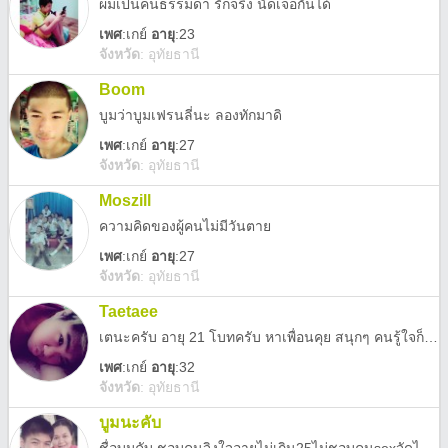
ผมเปนคนธรรมดา รักจริง นัดเจอกันได้
เพศ
:
เกย์
อายุ
:23
จังหวัด
:
อุทัยธานี
Boom
บูมว่าบูมเฟรนลี่นะ ลองทักมาดิ
เพศ
:
เกย์
อายุ
:27
จังหวัด
:
อุทัยธานี
Moszill
ความคิดของผู้คนไม่มีวันตาย
เพศ
:
เกย์
อายุ
:27
จังหวัด
:
อุทัยธานี
Taetaee
เตนะครับ อายุ 21 โบทครับ หาเพื่อนคุย สนุกๆ คนรู้ใจก็ดีเลยครับ^_^
เพศ
:
เกย์
อายุ
:32
จังหวัด
:
อุทัยธานี
บูมนะคับ