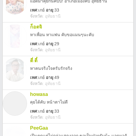
แอดมาคุยกันคับบ! อำเภอเมืองคับ อุทัยธานี
เพศ
:
เกย์
อายุ
:33
จังหวัด
:
อุทัยธานี
ก็อตจิ
หาเพื่อน หาแฟน คับขอแมนๆนะคับ
เพศ
:
เกย์
อายุ
:29
จังหวัด
:
อุทัยธานี
ตี่ ตี๋
หาคนจริงใจครับรักจริง
เพศ
:
เกย์
อายุ
:49
จังหวัด
:
อุทัยธานี
howasa
คุยได้คับ หน้าตาไม่ดี
เพศ
:
เกย์
อายุ
:33
จังหวัด
:
อุทัยธานี
PeeGaa
เป๊นตุดแต่ไม่กล่าแสดงออก ขอเป็นฝ่ายรับน้ะ แอดมากันเยอะๆเนอ๊อะ ขอบคุณค่า :x