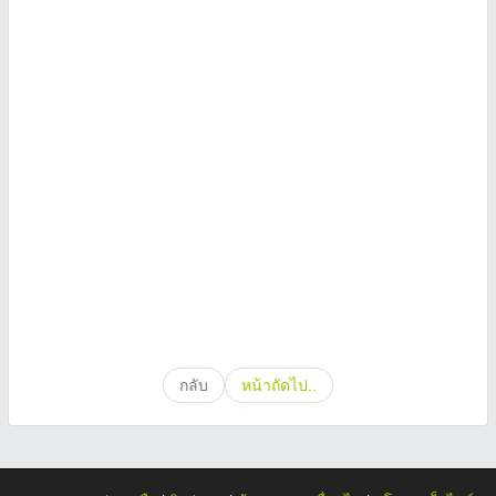
กลับ
หน้าถัดไป..