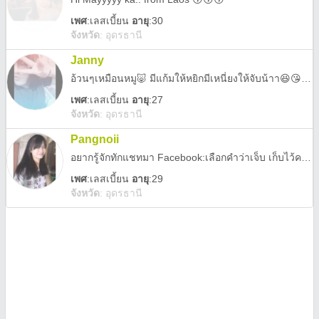
เพศ
:
เลสเบี้ยน
อายุ
:30
จังหวัด
:
อุดรธานี
Janny
อ้วนๆเหมือนหมู🐷 มีแก้มให้หยิกมีเหนี่ยงให้จับน้าา😆😘 แอดมาคุยได้นะ ( เต็มใจคุยเสมอ ) 💓
เพศ
:
เลสเบี้ยน
อายุ
:27
จังหวัด
:
อุดรธานี
Pangnoii
อยากรู้จักทักแชทมา Facebook:เลือกคำว่าเจ็บ เก็บไว้คนเดียว (ผมยาวหน้าม้า ใส่เสื้อลายดอก)
เพศ
:
เลสเบี้ยน
อายุ
:29
จังหวัด
:
อุดรธานี