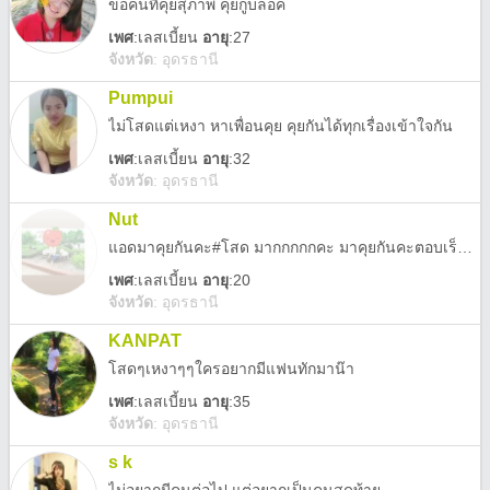
ขอคนที่คุยสุภาพ คุยกูบล็อค
เพศ
:
เลสเบี้ยน
อายุ
:27
จังหวัด
:
อุดรธานี
Pumpui
ไม่โสดแต่เหงา หาเพื่อนคุย คุยกันได้ทุกเรื่องเข้าใจกัน
เพศ
:
เลสเบี้ยน
อายุ
:32
จังหวัด
:
อุดรธานี
Nut
แอดมาคุยกันคะ#โสด มากกกกกคะ มาคุยกันคะตอบเร็วมาก
เพศ
:
เลสเบี้ยน
อายุ
:20
จังหวัด
:
อุดรธานี
KANPAT
โสดๆเหงาๆๆใครอยากมีแฟนทักมาน๊า
เพศ
:
เลสเบี้ยน
อายุ
:35
จังหวัด
:
อุดรธานี
s k