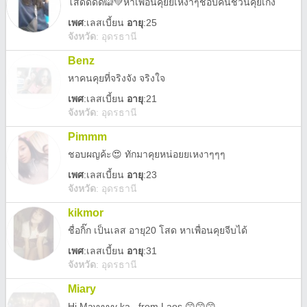
โสดดดด🙉💚หาเพื่อนคุยยเหงาๆชอบคนชวนคุยเก่ง
เพศ
:
เลสเบี้ยน
อายุ
:25
จังหวัด
:
อุดรธานี
Benz
หาคนคุยที่จริงจัง จริงใจ
เพศ
:
เลสเบี้ยน
อายุ
:21
จังหวัด
:
อุดรธานี
Pimmm
ชอบผญค้ะ😍 ทักมาคุยหน่อยยเหงาๆๆๆ
เพศ
:
เลสเบี้ยน
อายุ
:23
จังหวัด
:
อุดรธานี
kikmor
ชื่อกิ๊ก เป็นเลส อายุ20 โสด หาเพื่อนคุยจีบได้
เพศ
:
เลสเบี้ยน
อายุ
:31
จังหวัด
:
อุดรธานี
Miary
Hi Mayyyyy ka.. from Laos 😙😙😙