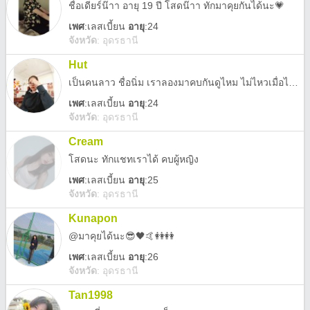
ชื่อเดียร์น๊าา อายุ 19 ปี โสดน๊าา ทักมาคุยกันได้นะ💗
เพศ
:
เลสเบี้ยน
อายุ
:24
จังหวัด
:
อุดรธานี
Hut
เป็นคนลาว ชื่อนิ่ม เราลองมาคบกันดูไหม ไม่ไหวเมื่อไหร่ก็แค่พัก
เพศ
:
เลสเบี้ยน
อายุ
:24
จังหวัด
:
อุดรธานี
Cream
โสดนะ ทักแชทเราได้ คบผู้หญิง
เพศ
:
เลสเบี้ยน
อายุ
:25
จังหวัด
:
อุดรธานี
Kunapon
@มาคุยได้นะ😎🖤🤙👭👭
เพศ
:
เลสเบี้ยน
อายุ
:26
จังหวัด
:
อุดรธานี
Tan1998