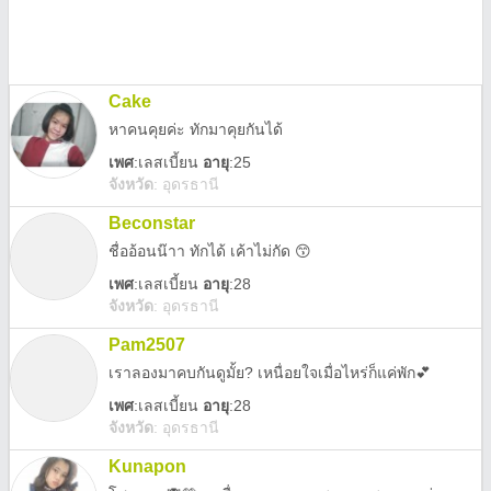
Cake
หาคนคุยค่ะ ทักมาคุยกันได้
เพศ
:
เลสเบี้ยน
อายุ
:25
จังหวัด
:
อุดรธานี
Beconstar
ชื่ออ้อนน๊าา ทักได้ เค้าไม่กัด 😙
เพศ
:
เลสเบี้ยน
อายุ
:28
จังหวัด
:
อุดรธานี
Pam2507
เราลองมาคบกันดูมั้ย? เหนื่อยใจเมื่อไหร่ก็แค่พัก💕
เพศ
:
เลสเบี้ยน
อายุ
:28
จังหวัด
:
อุดรธานี
Kunapon