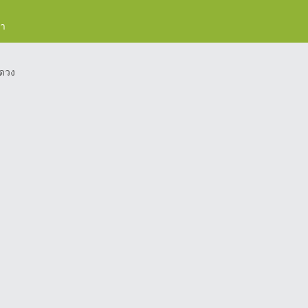
รา
ดวง