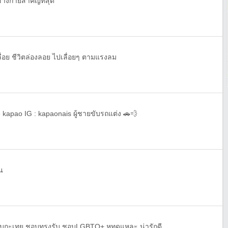
างกายสำคัญที่สุด
เปลื่อย ชีวิตล่องลอย ไปเลื่อยๆ ตามแรงลม
 kapao IG : kapaonais ผู้ชายขับรถแต่ง 🚗💨
น
 25 ชอบกะเทย ชอบทรงรับ ชอบLGBTQ+ หทดแหละ น่ารักดี