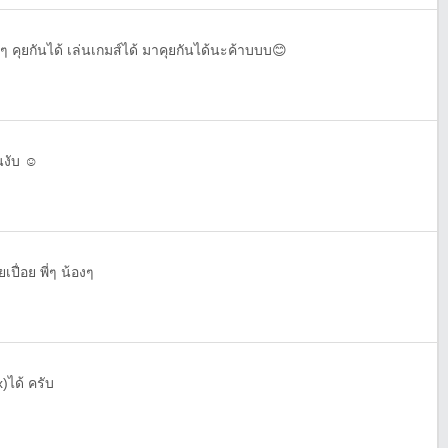
่ๆ คุยกันได้ เล่นเกมส์ได้ มาคุยกันได้นะค้าบบบ😊
งับ ☺️
เปื่อย พี่ๆ น้องๆ
x)ได้ ครับ