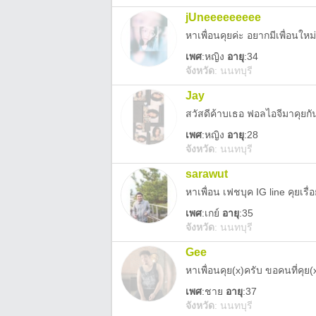
jUneeeeeeeee
หาเพื่อนคุยค่ะ อยากมีเพื่อนใหม
เพศ
:
หญิง
อายุ
:34
จังหวัด
:
นนทบุรี
Jay
สวัสดีค้าบเธอ ฟอลไอจีมาคุยกัน
เพศ
:
หญิง
อายุ
:28
จังหวัด
:
นนทบุรี
sarawut
หาเพื่อน เฟชบุค IG line คุยเรื่อย
เพศ
:
เกย์
อายุ
:35
จังหวัด
:
นนทบุรี
Gee
หาเพื่อนคุย(x)ครับ ขอคนที่คุย(
เพศ
:
ชาย
อายุ
:37
จังหวัด
:
นนทบุรี