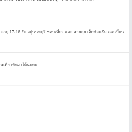
ซ อายุ 17-18 งับ อยู่นนทบุรี ชอบเที่ยว และ สายลุย เอ็กซ์สตรีม เลสเบี้ยน
่อนเที่ยวทักมาได้นะคะ