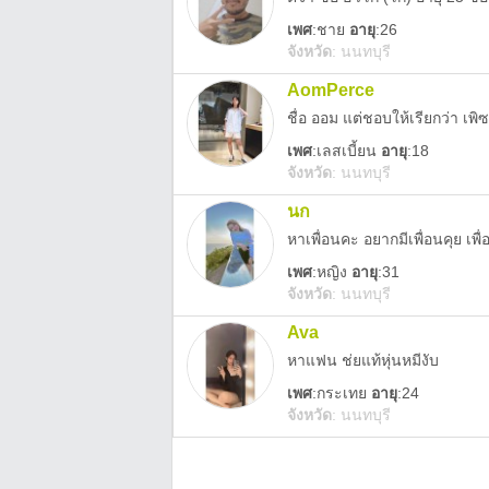
เพศ
:
ชาย
อายุ
:26
จังหวัด
:
นนทบุรี
AomPerce
ชื่อ ออม แต่ชอบให้เรียกว่า เพิ
เพศ
:
เลสเบี้ยน
อายุ
:18
จังหวัด
:
นนทบุรี
นก
หาเพื่อนคะ อยากมีเพื่อนคุย เพื
เพศ
:
หญิง
อายุ
:31
จังหวัด
:
นนทบุรี
Ava
หาแฟน ช่ยแท้หุ่นหมีงับ
เพศ
:
กระเทย
อายุ
:24
จังหวัด
:
นนทบุรี