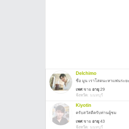
Delchimo
ชื่อ มูน เราโสดนะหาแฟนระย
เพศ
:
ชาย
อายุ
:29
จังหวัด
:
นนทบุรี
Kiyotin
ครับสวัสดีครับท่านผู้ชม
เพศ
:
ชาย
อายุ
:43
จังหวัด
:
นนทบุรี