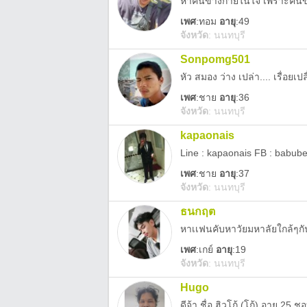
หาคนข้างกายในใจ เพราะคนข้
เพศ
:
ทอม
อายุ
:49
จังหวัด
:
นนทบุรี
Sonpomg501
หัว สมอง ว่าง เปล่า.... เรื่อย
เพศ
:
ชาย
อายุ
:36
จังหวัด
:
นนทบุรี
kapaonais
Line : kapaonais FB : babube
เพศ
:
ชาย
อายุ
:37
จังหวัด
:
นนทบุรี
ธนกฤต
หาเเฟนคับหาวัยมหาลัยใกล้ๆกั
เพศ
:
เกย์
อายุ
:19
จังหวัด
:
นนทบุรี
Hugo
ดีจ้า ชื่อ ฮิวโก้ (โก้) อายุ