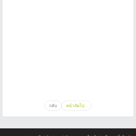
กลับ
หน้าถัดไป..