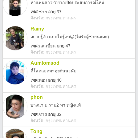
หาแฟนสาว2อยากเปิดประสบการณ์ใหม่
เพศ
:
ชาย
อายุ
:37
จังหวัด
:
กรุงเทพมหานคร
Rainy
อยากรู้จัก แบบไม่รู้จบ😉(ไม่รับผู้ชายนะคะ)
เพศ
:
เลสเบี้ยน
อายุ
:47
จังหวัด
:
กรุงเทพมหานคร
Aumtomsod
ดี้โสดแอดมาคุยกันนะคับ
เพศ
:
ทอม
อายุ
:40
จังหวัด
:
กรุงเทพมหานคร
phon
บางนา ม.ราม2 หา หญิงแท้
เพศ
:
ชาย
อายุ
:32
จังหวัด
:
กรุงเทพมหานคร
Tong