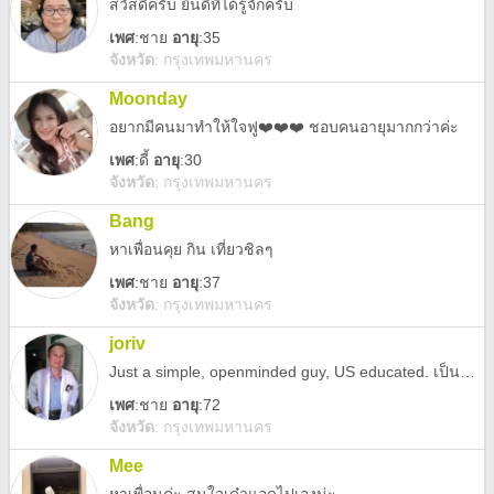
สวัสดีครับ ยินดีที่ได้รู้จักครับ
เพศ
:
ชาย
อายุ
:35
จังหวัด
:
กรุงเทพมหานคร
Moonday
อยากมีคนมาทำให้ใจฟู❤️❤️❤️ ชอบคนอายุมากกว่าค่ะ
เพศ
:
ดี้
อายุ
:30
จังหวัด
:
กรุงเทพมหานคร
Bang
หาเพื่อนคุย กิน เที่ยวชิลๆ
เพศ
:
ชาย
อายุ
:37
จังหวัด
:
กรุงเทพมหานคร
joriv
Just a simple, openminded guy, US educated. เป็นคนเรียบง่าย ความคิดเปิดกว้าง ตามหาคนรู้ใจ
เพศ
:
ชาย
อายุ
:72
จังหวัด
:
กรุงเทพมหานคร
Mee