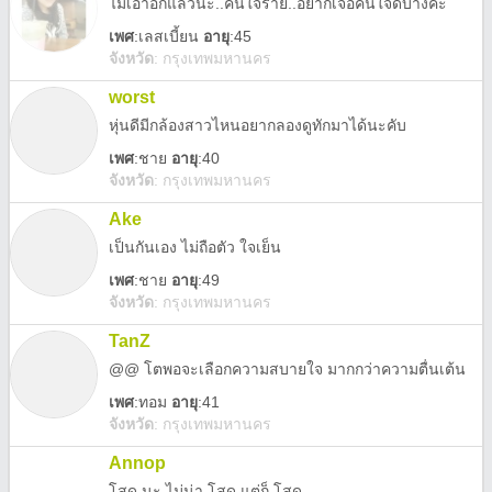
ไม่เอาอีกแล้วนะ..คนใจร้าย..อยากเจอคนใจดีบ้างค่ะ
เพศ
:
เลสเบี้ยน
อายุ
:45
จังหวัด
:
กรุงเทพมหานคร
worst
หุ่นดีมีกล้องสาวไหนอยากลองดูทักมาได้นะคับ
เพศ
:
ชาย
อายุ
:40
จังหวัด
:
กรุงเทพมหานคร
Ake
เป็นกันเอง ไม่ถือตัว ใจเย็น
เพศ
:
ชาย
อายุ
:49
จังหวัด
:
กรุงเทพมหานคร
TanZ
@@ โตพอจะเลือกความสบายใจ มากกว่าความตื่นเต้น
เพศ
:
ทอม
อายุ
:41
จังหวัด
:
กรุงเทพมหานคร
Annop
โสด นะ ไม่น่า โสด แต่ก็ โสด