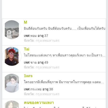
M
ยินดีต้อนรับครับ ยินดีต้อนรับครับ..... เป็นเพื่อนกันได้ครับ
เพศ
:
ทอม
อายุ
:37
จังหวัด
:
กรุงเทพมหานคร
Tai
ไม่โสดนะแต่เหงาๆ หาเพื่อนสาวคุยแก้เหงา จะเป็นสาวเล็กรึสาวใหญ่ก็ได้ ขอคนที่คุยกันได้ทุกเรื่อง ทะลุึ่งได้ 18ี+ได้ จริงใจๆต่อกันนิดนึง... ♥️
เพศ
:
ชาย
อายุ
:49
จังหวัด
:
กรุงเทพมหานคร
1wrs
ใครอยากมีเพื่อนที่สุภาพ มีมารยาทในการพูดคุย แอดมาได้คะ (สามารถคุยได้ทุกเพศและทุกวัยเน้นคนสุภาพเท่านั่นน้าาา)
เพศ
:
กระเทย
อายุ
:38
จังหวัด
:
กรุงเทพมหานคร
คนของความเหงา