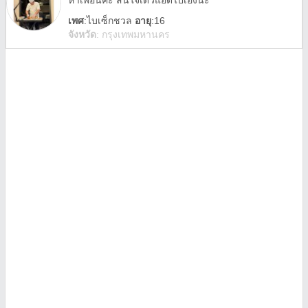
หาเพื่อนค่ะ สนใจเด๋วแอดไปเองน่ะ
เพศ
:
ไบเซ็กชวล
อายุ
:16
จังหวัด
:
กรุงเทพมหานคร