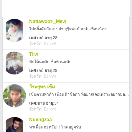
Nattawoot-_Mew
ไม่หยิ่งคับกันเอง ฝาก@เฟสด้วยน่ะเพื่อนน้อย
เพศ
:
เกย์
อายุ
:28
จังหวัด
:
บึงกาฬ
Tiiw
ทักได้นะคับ ชื่อทิวนะคับ
เพศ
:
เกย์
อายุ
:29
จังหวัด
:
บึงกาฬ
วีระยุทธ เข้ม
เข้มตามหาต้า เพื่อนต้าชื่อดา ที่อยากเจอเพราะอยากบอกคำๆหนึ่ง
เพศ
:
ชาย
อายุ
:34
จังหวัด
:
บึงกาฬ
Nuengzaa
หาเพื่อนคุยครับ!!! โสดอยู่ครับ