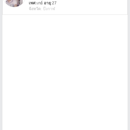
เพศ
:
เกย์
อายุ
:27
จังหวัด
:
บึงกาฬ