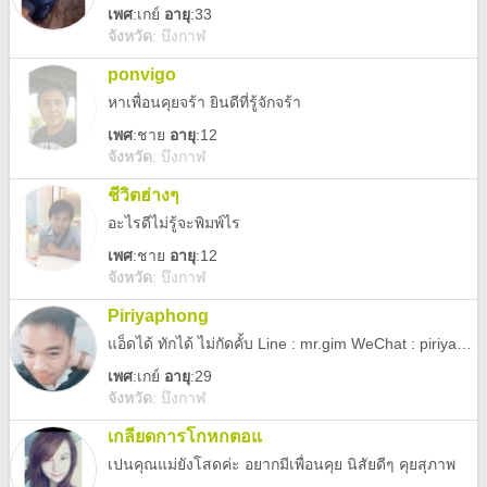
เพศ
:
เกย์
อายุ
:33
จังหวัด
:
บึงกาฬ
ponvigo
หาเพื่อนคุยจร้า ยินดีที่รู้จักจร้า
เพศ
:
ชาย
อายุ
:12
จังหวัด
:
บึงกาฬ
ชีวิตฮ่างๆ
อะไรดีไม่รู้จะพิมพ์ไร
เพศ
:
ชาย
อายุ
:12
จังหวัด
:
บึงกาฬ
Piriyaphong
แอ็ดได้ ทักได้ ไม่กัดคั้บ Line : mr.gim WeChat : piriyaphong Skype : Gimyong14 FB : Piriyaphong Gim Sribounraeang Twitter : @punceemen kik : piriyaphong whatsapp : +66880546011
เพศ
:
เกย์
อายุ
:29
จังหวัด
:
บึงกาฬ
เกลียดการโกหกตอแ
เปนคุณแม่ยังโสดค่ะ อยากมีเพื่อนคุย นิสัยดีๆ คุยสุภาพ