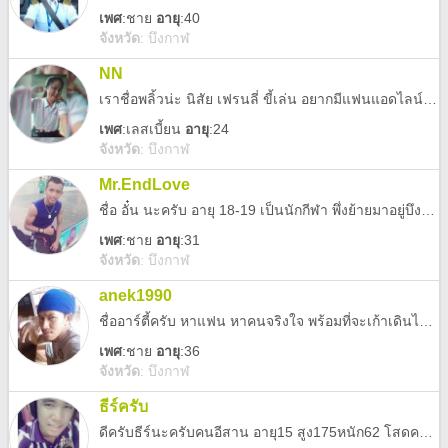
เพศ
:
ชาย
อายุ
:40
จังหวัด
:
บึงกาฬ
NN
เราชื่อพลิ้วน่ะ นิสัย เฟรนลี่ ขี้เล่น อยากมีแฟนแอดไลน์มาค่าาา
เพศ
:
เลสเบี้ยน
อายุ
:24
จังหวัด
:
บึงกาฬ
Mr.EndLove
ชื่อ อั๋น นะครับ อายุ 18-19 เป็นนักกีฬา พึ่งย้ายมาอยู่บึงกาฬ อำเถอศรีวิไล นิสัย เฮอา กวนหน่อยๆ เฟรนรี้ครับ ต้องการเพื่อนคุย
เพศ
:
ชาย
อายุ
:31
จังหวัด
:
บึงกาฬ
anek1990
ชื่ออาร์ตี้ครับ หาแฟน หาคนจริงใจ พร้อมที่จะเก้าเดินไปด้วยกัน
เพศ
:
ชาย
อายุ
:36
จังหวัด
:
บึงกาฬ
ธีร์ครับ
ดีครับธีร์นะครับคนอีสาน อายุ15 สูง175หนัก62 โสดครับ อยากมีแฟนนะ