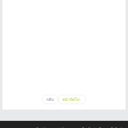
กลับ
หน้าถัดไป..