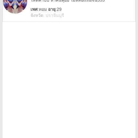
โสดค้าบบ หาคนคุยย ไม่หล่อเเถมจน555
เพศ
:
ทอม
อายุ
:29
จังหวัด
:
ปราจีนบุรี