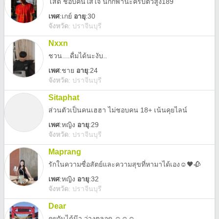
โสด ชอบคนใส่ใจ นักกีฬานะครับตัวสูง189
เพศ
:
เกย์
อายุ
:30
จังหวัด
:
ปราจีนบุรี
Nxxn
ชวน....ดื่มได้นะงับ..
เพศ
:
ชาย
อายุ
:24
จังหวัด
:
ปราจีนบุรี
Sitaphat
ส่วนตัวเป็นคนเฮฮา ไม่ชอบคน 18+ เน้นคุยไลน์
เพศ
:
หญิง
อายุ
:29
จังหวัด
:
ปราจีนบุรี
Maprang
รักในความซื่อสัตย์และความสุขที่หามาได้เอง☺️🖤🥀
เพศ
:
หญิง
อายุ
:32
จังหวัด
:
ปราจีนบุรี
Dear
คุยกันได้น๊า ว่างตลอด ☺️☺️☺️