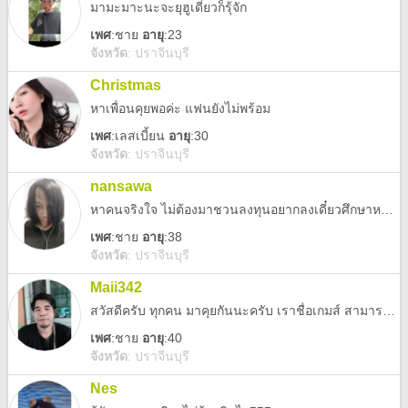
มามะมาะนะจะยุฮูเดี๋ยวก็รุ้จัก
เพศ
:
ชาย
อายุ
:23
จังหวัด
:
ปราจีนบุรี
Christmas
หาเพื่อนคุยพอค่ะ แฟนยังไม่พร้อม
เพศ
:
เลสเบี้ยน
อายุ
:30
จังหวัด
:
ปราจีนบุรี
nansawa
หาคนจริงใจ ไม่ต้องมาชวนลงทุนอยากลงเดี๋ยวศึกษาหาที่ลงเองมีเพือนสนิทเป็นนักเทรดมืออาชีพ
เพศ
:
ชาย
อายุ
:38
จังหวัด
:
ปราจีนบุรี
Maii342
สวัสดีครับ ทุกคน มาคุยกันนะครับ เราชื่อเกมส์ สามารถคุยได้ทุกเรื่อง อยากคุยแล้วคุณมีความสุขมาคุนกันน่ะครับ
เพศ
:
ชาย
อายุ
:40
จังหวัด
:
ปราจีนบุรี
Nes