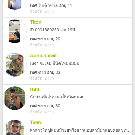
เพศ
:
ไบเซ็กชวล
อายุ
:41
จังหวัด
:
พังงา
Titon
iD 0901889233 อายุ19ปี
เพศ
:
ชาย
อายุ
:20
จังหวัด
:
พังงา
Aphichaiwit
เหงา จัยเลย มีนัดไหมมมมม
เพศ
:
ชาย
อายุ
:33
จังหวัด
:
พังงา
มอส
นักบาสที่เล่นบาสเป็นนิดหน่อย
เพศ
:
ชาย
อายุ
:30
จังหวัด
:
พังงา
Teen
หาสาวใหญ่แม่หม้ายยหรือสาวแอบสามีมาแอบคุยแชทเส*วๆกัน