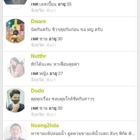
เพศ
:
เลสเบี้ยน
อายุ
:35
จังหวัด
:
พังงา
Dware
นัดกันครับ ชิวๆคุยกันก่อน ขอ ผญ ครับ
เพศ
:
ชาย
อายุ
:30
จังหวัด
:
พังงา
Nutthr
ทักได้นะคะ หาเพื่อนคุยค่า
เพศ
:
หญิง
อายุ
:27
จังหวัด
:
พังงา
Dodo
คุยทุกเรื่อง ชอบคุยใกล้ชิดกับสาวๆ
เพศ
:
ชาย
อายุ
:30
จังหวัด
:
พังงา
Nueng2hda
หาชายแท้ปล่อยน้ำ ดูดควยชายแท้น้ำแตก ลับๆ พิกัด พังงา ภูเก็ต