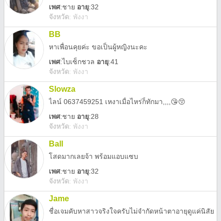
เพศ
:
ชาย
อายุ
:32
จังหวัด
:
พังงา
BB
หาเพื่อนคุยค่ะ ขอเป็นผู้หญิงนะคะ
เพศ
:
ไบเซ็กชวล
อายุ
:41
จังหวัด
:
พังงา
Slowza
ไลน์ 0637459251 เหงาเมื่อไหร่ก็ทักมา,,,,😘😚
เพศ
:
ชาย
อายุ
:28
จังหวัด
:
พังงา
Ball
โสดมากเลยจ้า พร้อมแอบแซบ
เพศ
:
ชาย
อายุ
:32
จังหวัด
:
พังงา
Jame
ชื่อเจมคับหาสาวจริงใจครับไม่จำกัดหน้าตาอายุดูแค่นิสัย