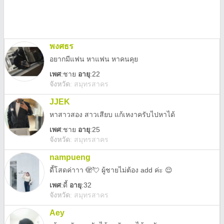
พงศธร
อยากมีแฟน หาแฟน หาคนคุย
เพศ
:
ชาย
อายุ
:22
จังหวัด
:
สมุทรสาคร
JJEK
หาสาวสอง สาวเสียบ แก้เหงาครับไปหาได้
เพศ
:
ชาย
อายุ
:25
จังหวัด
:
สมุทรสาคร
nampueng
ดี้โสดค่าาา 🫣💘 ผู้ชายไม่ต้อง add ค่ะ 😌
เพศ
:
ดี้
อายุ
:32
จังหวัด
:
สมุทรสาคร
Aey