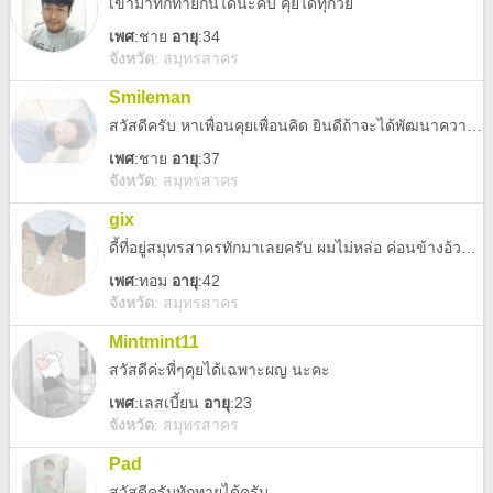
เข้ามาทักทายกันได้นะคับ คุยได้ทุกวัย
เพศ
:
ชาย
อายุ
:34
จังหวัด
:
สมุทรสาคร
Smileman
สวัสดีครับ หาเพื่อนคุยเพื่อนคิด ยินดีถ้าจะได้พัฒนาความสัมพันธ์ หาคนที่คุยกันเข้าใจ แล้วผมจะทำให้คุณยิ้มได้ทุกวัน
เพศ
:
ชาย
อายุ
:37
จังหวัด
:
สมุทรสาคร
gix
ดี้ที่อยู่สมุทรสาครทักมาเลยครับ ผมไม่หล่อ ค่อนข้างอ้วน อายุเลข 4 ต้นๆ ใครอยากลองคุยทักได้ครับ ไม่ใช่สายเปย์ แต่ไม่เกเร ไม่เคยเทใคร พอดีวันนี้ว่าง คืนนี้ถ้าใครเหงาเราคือเพื่อนกัน
เพศ
:
ทอม
อายุ
:42
จังหวัด
:
สมุทรสาคร
Mintmint11
สวัสดีค่ะพี่ๆคุยได้เฉพาะผญ นะคะ
เพศ
:
เลสเบี้ยน
อายุ
:23
จังหวัด
:
สมุทรสาคร
Pad
สวัสดีครับทักทายได้ครับ