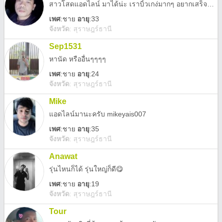
สาวโสดแอดไลน์ มาได้น่ะ เราบิ้วเกง่มากๆ อยากเสร็จทักมาได้น่ะ
เพศ
:
ชาย
อายุ
:33
จังหวัด
:
สุราษฎร์ธานี
Sep1531
หานัด หรืออื่นๆๆๆๆ
เพศ
:
ชาย
อายุ
:24
จังหวัด
:
สุราษฎร์ธานี
Mike
แอดไลน์มานะครับ mikeyais007
เพศ
:
ชาย
อายุ
:35
จังหวัด
:
สุราษฎร์ธานี
Anawat
รุ่นไหนก็ได้ รุ่นใหญ่ก็ดี😋
เพศ
:
ชาย
อายุ
:19
จังหวัด
:
สุราษฎร์ธานี
Tour