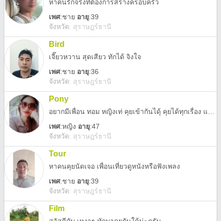
หาคนรักจริงที่ต้องการสร้างครอบครัว
เพศ
:
ชาย
อายุ
:39
จังหวัด
:
สุราษฎร์ธานี
Bird
เจี๊ยวหวาน สุดเสียว ทักได้ จิงใจ
เพศ
:
ชาย
อายุ
:36
จังหวัด
:
สุราษฎร์ธานี
Pony
อยากมีเพื่อน ทอม หญิงเท่ คุยเข้ากันไดุ้ คุยได้ทุกเรื่อง แล้วค่อยพัฒนา ไม่รับผู้ชาย
เพศ
:
หญิง
อายุ
:47
จังหวัด
:
สุราษฎร์ธานี
Tour
หาคนคุยนัดเจอ เพื่อนเที่ยวดูหนังหรือฟังเพลง
เพศ
:
ชาย
อายุ
:39
จังหวัด
:
สุราษฎร์ธานี
Film