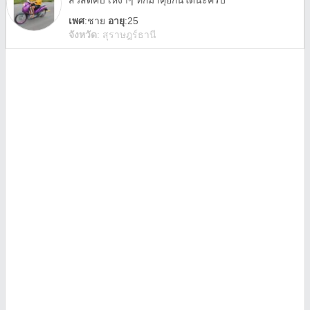
สวัสดีคับ เหงาๆ ทักมาคุยกันใด้น่ะครับ
เพศ
:
ชาย
อายุ
:25
จังหวัด
:
สุราษฎร์ธานี