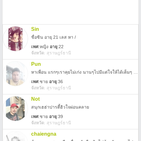
Sin
ชื่อซิน อายุ 21 เลส หา /
เพศ
:
หญิง
อายุ
:22
จังหวัด
:
สุราษฎร์ธานี
Pun
หาเพื่อน แรกๆเราคุยไม่เก่ง นานๆไปมีแต่ใจให้ได้เต็มๆ คุยได้ทุกเรื่อง
เพศ
:
ชาย
อายุ
:36
จังหวัด
:
สุราษฎร์ธานี
Not
สนุกเฮฮ่าปารตี้ฮิวใจผ่อนคลาย
เพศ
:
ชาย
อายุ
:39
จังหวัด
:
สุราษฎร์ธานี
chaiengna