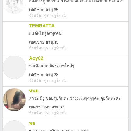
ต้องการลูกสาว​ เมีย​ เพื่อน​ จับมือเดินไปด้วยกันตลอดไป
เพศ
:
ชาย
อายุ
:65
จังหวัด
:
สุราษฎร์ธานี
TEMRATTA
ยินดีที่ได้รู้จักทุกคน
เพศ
:
ชาย
อายุ
:43
จังหวัด
:
สุราษฎร์ธานี
Aoy02
หาเพื่อน หามิตรภาพใหม่ๆ
เพศ
:
ชาย
อายุ
:28
จังหวัด
:
สุราษฎร์ธานี
หนม
สาว2 มีงู ชอบคุยกันคะ ว่างงงงงๆๆๆๆคะ คุยกันนะคะ
เพศ
:
กระเทย
อายุ
:32
จังหวัด
:
สุราษฎร์ธานี
พจ
ชอบสาวสองคับชอบมากเอาเก่งน่ะ