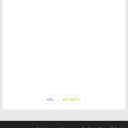
กลับ
หน้าถัดไป..