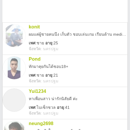
konit
ผมแค่ผู้ชายคนนึง เก็บตัว ชอบเล่นเกม เรียนด้าน media ออกแบบ ตัดต่อ
เพศ
:
ชาย
อายุ
:25
จังหวัด
:
นครปฐม
Pond
ทักมาคุยกันได้ชอบ18+
เพศ
:
ชาย
อายุ
:21
จังหวัด
:
นครปฐม
Yui1234
หาเพื่อนสาว น่ารักนิสัยดี ค่ะ
เพศ
:
ไบเซ็กชวล
อายุ
:41
จังหวัด
:
นครปฐม
neung2698