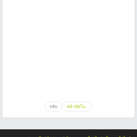
กลับ
หน้าถัดไป..