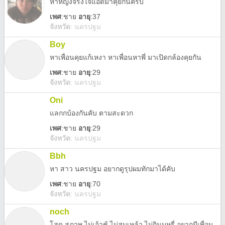
หาหญิงจริงใจแอดมาคุยกันครับ
เพศ
:
ชาย
อายุ
:37
จังหวัด
:
นครปฐม
Boy
หาเพื่อนคุยแก้เหงา หาเพื่อนหาพี่ มาเปิดกล้องคุยกัน
เพศ
:
ชาย
อายุ
:29
จังหวัด
:
นครปฐม
Oni
แลกกบ้องกันคับ ตามสะดวก
เพศ
:
ชาย
อายุ
:29
จังหวัด
:
นครปฐม
Bbh
หา สาว นครปฐม อยากดูรุปผมทักมาได้คับ
เพศ
:
ชาย
อายุ
:70
จังหวัด
:
นครปฐม
noch
โสด สุภาพ ไม่เจ้าชู้ ไม่สูบเหล้า ไม่กินบุหรี่ อยากมีเพื่อนคุยครับ