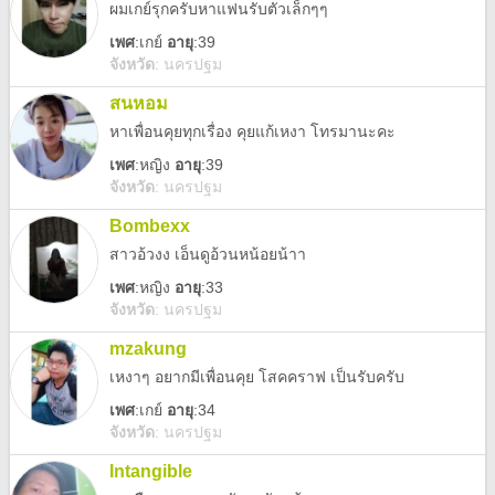
ผมเกย์รุกครับหาแฟนรับตัวเล็กๆๆ
เพศ
:
เกย์
อายุ
:39
จังหวัด
:
นครปฐม
สนหอม
หาเพื่อนคุยทุกเรื่อง คุยแก้เหงา โทรมานะคะ
เพศ
:
หญิง
อายุ
:39
จังหวัด
:
นครปฐม
Bombexx
สาวอ้วงง เอ็นดูอ้วนหน้อยน้าา
เพศ
:
หญิง
อายุ
:33
จังหวัด
:
นครปฐม
mzakung
เหงาๆ อยากมีเพื่อนคุย โสคคราฟ เป็นรับครับ
เพศ
:
เกย์
อายุ
:34
จังหวัด
:
นครปฐม
Intangible