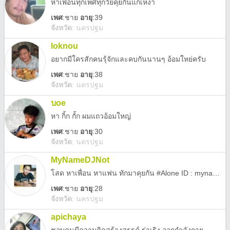
หาเพือนทุกเพศทุกวัยคุยกันแก้เหงา
เพศ
:
ชาย
อายุ
:39
จังหวัด
:
นครปฐม
loknou
อยากมีใครสักคนรุ้จักและคบกันนานๆ อ้อมใหย่ครับ
เพศ
:
ชาย
อายุ
:38
จังหวัด
:
นครปฐม
บoe
หา กิ้ก กั้ก ผมแถวอ้อมใหญ่
เพศ
:
ชาย
อายุ
:30
จังหวัด
:
นครปฐม
MyNameDJNot
โสด หาเพื่อน หาแฟน ทักมาคุยกัน #Alone ID : mynamedjnot
เพศ
:
ชาย
อายุ
:28
จังหวัด
:
นครปฐม
apichaya