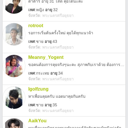
ตาต้าร์ อายุ 31 โสด คุยได้นะคะ
เพศ
:
หญิง
อายุ
:32
จังหวัด
:
พระนครศรีอยุธยา
rotroot
รอการเริ่มต้นครั้งใหม่ คุยได้ทุกแนวจ้า
เพศ
:
ชาย
อายุ
:43
จังหวัด
:
พระนครศรีอยุธยา
Meanny_Yogent
ขอคนต้องการคุยจริงๆนะคะ สุภาพกับเราด้วย ต้องการเรื่องทะลึ่ง จอดป้ายหน้าเลยนะคะ
เพศ
:
กระเทย
อายุ
:34
จังหวัด
:
พระนครศรีอยุธยา
Igolfzung
หาเพื่อนคุยครับ แอดมาคุยกันครับ
เพศ
:
ชาย
อายุ
:35
จังหวัด
:
พระนครศรีอยุธยา
AaikYou