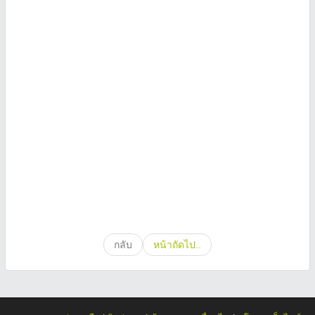
กลับ
หน้าถัดไป..