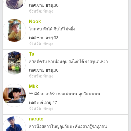
เพศ
:
ชาย
อายุ
:30
จังหวัด
:
พัทลุง
Nook
โสดคับ ทักได้ จีบได้ไม่หยิ่ง
เพศ
:
ชาย
อายุ
:33
จังหวัด
:
พัทลุง
Ta
สวัสดีครับ หาเพื่อนคุย ยังไงก้ได้ ง่ายๆแต่เหงา
เพศ
:
ชาย
อายุ
:30
จังหวัด
:
พัทลุง
Mkk
^^ ดีค้าบ เกย์รับ หาแฟนนน คุยกันนนนน
เพศ
:
เกย์
อายุ
:27
จังหวัด
:
พัทลุง
naruto
สาวน้อยสาวใหญ่คุยกันนะคับอยากรู้จักทุกคน