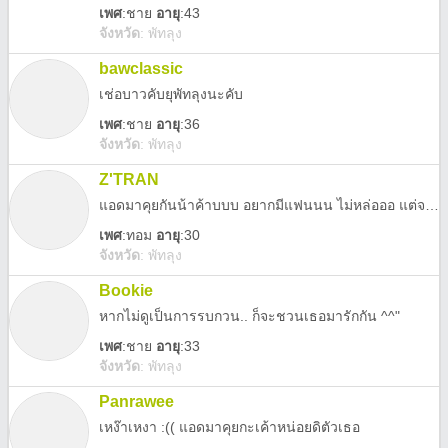
เพศ
:
ชาย
อายุ
:43
จังหวัด
:
พัทลุง
bawclassic
เช่อบาวคับยุพัทลุงนะคับ
เพศ
:
ชาย
อายุ
:36
จังหวัด
:
พัทลุง
Z'TRAN
แอดมาคุยกันน้าค้าบบบ อยากมีแฟนนน ไม่หล่อออ แต่จริงใจนะ <3
เพศ
:
ทอม
อายุ
:30
จังหวัด
:
พัทลุง
Bookie
หากไม่ดูเป็นการรบกวน.. ก็จะชวนเธอมารักกัน ^^"
เพศ
:
ชาย
อายุ
:33
จังหวัด
:
พัทลุง
Panrawee
เหง๊าเหงา :(( แอดมาคุยกะเค้าหน่อยดิตัวเธอ