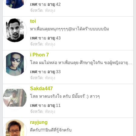
เพศ
:
ชาย
อายุ
:42
จังหวัด
:
พัทลุง
toi
หาเพื่อนคุยหนุกๆๆๆๆ@มาได้คร๊าบบบบบป้ม
เพศ
:
ชาย
อายุ
:43
จังหวัด
:
พัทลุง
i Phon 7
โสด ผมไม่หล่อ หาเพื่อนคุย-ศึกษาดูใจกัน ขอผู้หญิงอายุเท่ากันหรือมากกว่านะครับ แอดมาได้หรือจะให้ผมแอดไปหาก็ได้ครับ เป็นกันเองๆ เข้ามาคุยกันก่อนนะครับ เพราะผมจะมีอะไรมากกว่าความไม่หล่อนะครับ
เพศ
:
ชาย
อายุ
:33
จังหวัด
:
พัทลุง
Sakda447
โสด หาคนจริงใจ ครับ มีมั๊ยจร๊ :) สาวๆ
เพศ
:
ชาย
อายุ
:11
จังหวัด
:
พัทลุง
rayjung
ดีครับ!!!!ยินดีที่รู้จักครับ