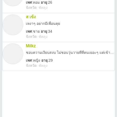
เพศ
:
ทอม
อายุ
:26
จังหวัด
:
พัทลุง
ส เข้ง
เหงาๆ อยากมีเพื่อนคุย
เพศ
:
ชาย
อายุ
:34
จังหวัด
:
พัทลุง
Milkz
ชอบความเงียบสงบ ไม่ชอบวุ่นวายที่ที่คนเยอะๆ แต่เข้ากับคนอื่นได้ ชอบไปทักคนอื่นก่อน กวนตีนๆนิดๆ55555 อารมณ์ร้อนแต่จะเงียบๆ ไม่ค่อยแตกออกมา ตอนนี้กำลังหาเพื่อนคุยเยอะๆ เพราะเป็นคนขี้เหงา ขี้เบื่อมากด้วย555
เพศ
:
หญิง
อายุ
:29
จังหวัด
:
พัทลุง