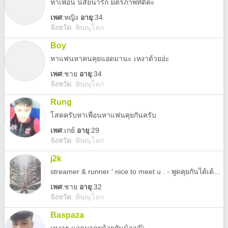
หาเพื่อน นิสัยน่ารัก มิตรภาพที่ดีค่ะ
เพศ
:
หญิง
อายุ
:34
จังหวัด
:
พิษณุโลก
Boy
หาแฟนหาคนคุยแอดมานะ เหงาด้วยอ่ะ
เพศ
:
ชาย
อายุ
:34
จังหวัด
:
พิษณุโลก
Rung
โสดครับหาเพื่อนหาแฟนคุยกันครับ
เพศ
:
เกย์
อายุ
:29
จังหวัด
:
พิษณุโลก
j2k
streamer & runner ' nice to meet u . - พูดคุยกันได้เด้อหาเพื่อน - ยกันเรื่องวิ่ง หรือ ชอบวิ่ง ได้เด้ออ
เพศ
:
ชาย
อายุ
:32
จังหวัด
:
พิษณุโลก
Baspaza