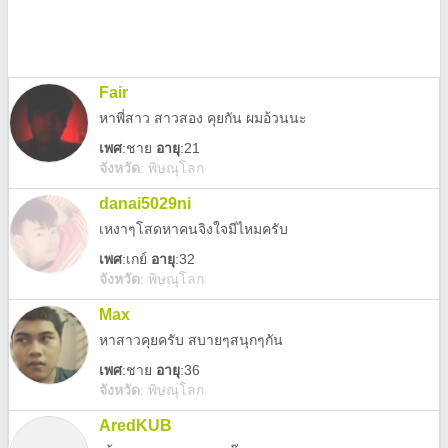
Fair
หาพี่สาว สาวสอง คุยกัน ผมอ้วนนะ
เพศ
:
ชาย
อายุ
:21
จังหวัด
:
พิษณุโลก
danai5029ni
เหงาๆโสดหาคนจิงใจมีไหมครับ
เพศ
:
เกย์
อายุ
:32
จังหวัด
:
พิษณุโลก
Max
หาสาวคุยครับ สบายๆสนุกๆกัน
เพศ
:
ชาย
อายุ
:36
จังหวัด
:
พิษณุโลก
AredKUB