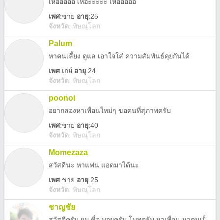
เห้อออออ เหอะะะะะ เห๊อออออ
เพศ
:
ชาย
อายุ
:25
จังหวัด
:
พิษณุโลก
Palum
หาคนเลี้ยง ดูแล เอาใจใส่ ความสัมพันธ์คุยกันได้
เพศ
:
เกย์
อายุ
:24
จังหวัด
:
พิษณุโลก
poonoi
อยากลองหาเพื่อนใหม่ๆ ขอคนที่สุภาพครับ
เพศ
:
ชาย
อายุ
:40
จังหวัด
:
พิษณุโลก
Momezaza
สวัสดีนะ หาแฟน แอดมาได้นะ
เพศ
:
ชาย
อายุ
:25
จังหวัด
:
พิษณุโลก
ชาญชัย
สวัสดีครับ ผม ชื่อ บอยครับ โบทครับ หาเพื่อน หาคนเป็นตัวเป็นตน ครับ (แฟน)