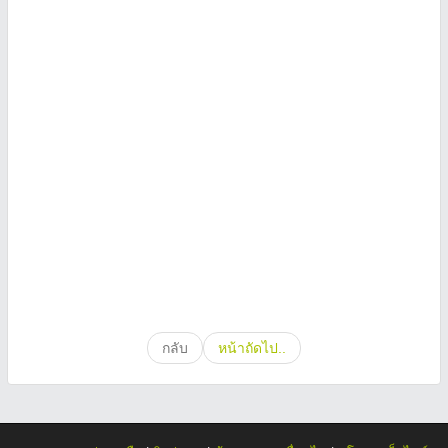
กลับ
หน้าถัดไป..