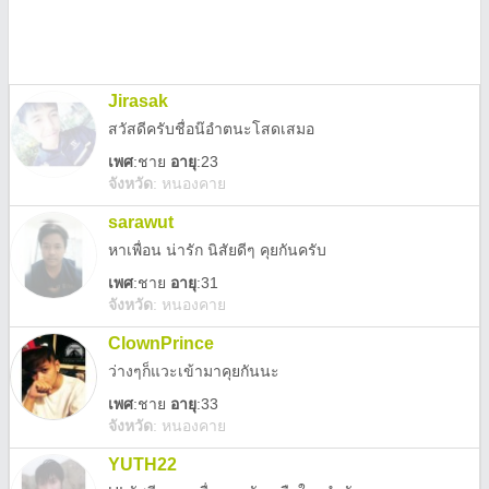
Jirasak
สวัสดีครับชื่อน๊อำตนะโสดเสมอ
เพศ
:
ชาย
อายุ
:23
จังหวัด
:
หนองคาย
sarawut
หาเพื่อน น่ารัก นิสัยดีๆ คุยกันครับ
เพศ
:
ชาย
อายุ
:31
จังหวัด
:
หนองคาย
ClownPrince
ว่างๆก็แวะเข้ามาคุยกันนะ
เพศ
:
ชาย
อายุ
:33
จังหวัด
:
หนองคาย
YUTH22