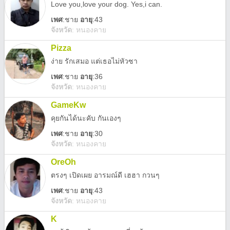
Love you,love your dog. Yes,i can.
เพศ
:
ชาย
อายุ
:43
จังหวัด
:
หนองคาย
Pizza
ง่าย รักเสมอ แต่เธอไม่หัวซา
เพศ
:
ชาย
อายุ
:36
จังหวัด
:
หนองคาย
GameKw
คุยกันได้นะคับ กันเองๆ
เพศ
:
ชาย
อายุ
:30
จังหวัด
:
หนองคาย
OreOh
ตรงๆ เปิดเผย อารมณ์ดี เฮฮา กวนๆ
เพศ
:
ชาย
อายุ
:43
จังหวัด
:
หนองคาย
K