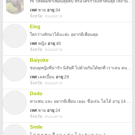
HI วัสดีผมหาเพื่อนคุยคับ หรือใครกำลังหาคนคุย เหงามากคับ ตอนนี้อยุต่างประเทศเหงาจังเลย
เพศ
:
ชาย
อายุ
:34
จังหวัด
:
หนองคาย
Eing
ใครว่างทักมาได้นะค่ะ อยากมีเพื่อนคุย
เพศ
:
หญิง
อายุ
:40
จังหวัด
:
หนองคาย
Baiyoke
ชอบผุหญิงที่น่ารัก นิสัยดี ไปด้วยกันได้ทุกที่ เราเล่น ดนตรี กีฬาและทำได้ทุกอย่าง เป็นผุหญิงแมนๆหน่อย แต่ไม่ใช่ทอม
เพศ
:
เลสเบี้ยน
อายุ
:29
จังหวัด
:
หนองคาย
Dodo
หาแฟน และ อยากมีเพื่อน เยอะ ชื่อเล่น โดโด้ อายุ 14 รร หนองคายวิทยาคาร ส่วน 150 ประมานนั้น เป็น คนตลก
เพศ
:
ชาย
อายุ
:24
จังหวัด
:
หนองคาย
Smile
ไ ม่ คุ ย ท ะ ลึ่ ง น ะ ค่ ะ โ อ เ ค เ น า ะ :)