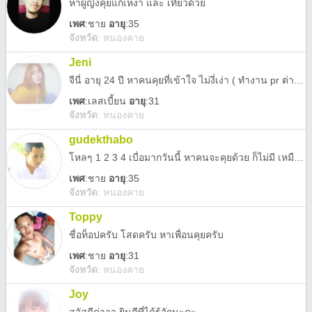
หาผู้ญิงคุยแก้เหงา และ เที่ยวด้วย
เพศ
:
ชาย
อายุ
:35
จังหวัด
:
หนองคาย
Jeni
จีนี่ อายุ 24 ปี หาคนคุยที่เข้าใจ ไม่งี่เง่า ( ทำงาน pr ต่างประเทศ ไม่ค่อยอยู่ไทย )
เพศ
:
เลสเบี้ยน
อายุ
:31
จังหวัด
:
หนองคาย
gudekthabo
โหลๆ 1 2 3 4 เบื่อมากวันนี้ หาคนจะคุยด้วย ก็ไม่มี เหมือนใครเขา
เพศ
:
ชาย
อายุ
:35
จังหวัด
:
หนองคาย
Toppy
ชื่อท็อปครับ โสดครับ หาเพื่อนคุยครับ
เพศ
:
ชาย
อายุ
:31
จังหวัด
:
หนองคาย
Joy