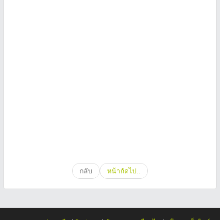
กลับ
หน้าถัดไป..