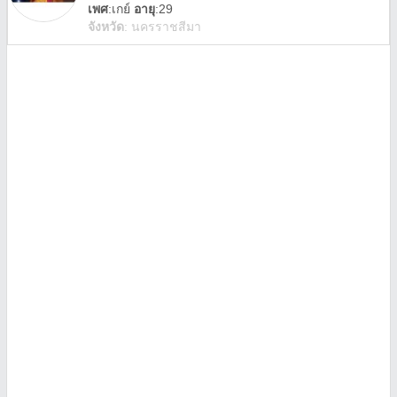
เพศ
:
เกย์
อายุ
:29
จังหวัด
:
นครราชสีมา