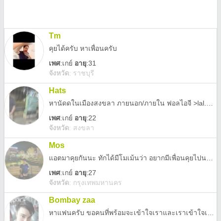
Tm
คุยได้ครับ หาเพื่อนครับ
เพศ
:
เกย์
อายุ
:31
จังหวัด
:
ราชบุรี
Hats
หานัดดในเมืองสงขลา ภายนอก/ภายใน ฟอลไอจี >lal.amm
เพศ
:
เกย์
อายุ
:22
จังหวัด
:
สงขลา
Mos
แอตมาคุยกันนะ ทักได้มีโมเม้นว่า อยากมีเพื่อนคุยไปนานๆ ยินดีที่จะเป็นเพื่อนกับทุกๆคนครับ
เพศ
:
เกย์
อายุ
:27
จังหวัด
:
กรุงเทพมหานคร
Bombay zaa
หาแฟนครับ ขอคนที่พร้อมจะเข้าใจเราและเราเข้าใจเขา แอดไลน์มาได้เลยนะครับ