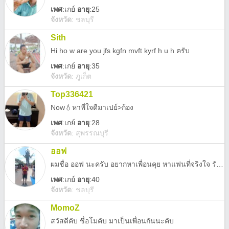
เพศ
:
เกย์
อายุ
:25
จังหวัด
:
ชลบุรี
Sith
Hi ho w are you jfs kgfn mvft kyrf h u h ครับ
เพศ
:
เกย์
อายุ
:35
จังหวัด
:
ภูเก็ต
Top336421
Now💧หาพี่ใจดีมาเปย์>ก้อง
เพศ
:
เกย์
อายุ
:28
จังหวัด
:
สุพรรณบุรี
ออฟ
ผมชื่อ ออฟ นะครับ อยากหาเพื่อนคุย หาแฟนที่จริงใจ รักกันจริง ชอบท่องเที่ยว ดูแลซึ่งกันและกัน ผมรักใครรักจริงครับ ขอแค่อย่างเดียว คนๆนั้นอยาเป็นคนที่เห็นแก่ตัว มักชอบหาผลประโยชน์จากผู้อื่น ขอแค่นั้นครับ หน้าตาผมไม่สนใจครับ ถ้านิสัยเข้ากันได้ อยู่ด้วยกัน คุยกันแล้วมีความสุข รู้สึกสุขใจ มีความสุขทุกครั้งที่ได้คุย ก็โอเคแล้วครับ และขออีกอย่างครับ อย่ามาคุยกันเพราะจะมาหวังเงินทองจากผมเลยครับ ผมบอกไว้ก่อน ผมไม่มีให้คุณหรอกครับ เพราะตัวผมเองก็ยังเอาไม่รอดเลย โอเคนะครับ ผมเสียใจมาเยอะแล้วกับความรักในโลกโซเชียลอย่างนี้ แต่ผมก็ไม่เป็นคนเที่ยวกลางคืน และสังคมก็ไม่ได้กว้าง เลยไม่รู้จะไปเจอคนใหม่ๆที่ไหนดี
เพศ
:
เกย์
อายุ
:40
จังหวัด
:
ชลบุรี
MomoZ
สวัสดีคับ ชื่อโมคับ มาเป็นเพื่อนกันนะคับ