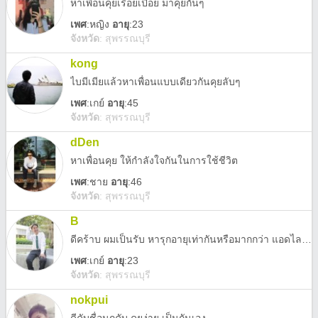
หาเพื่อนคุยเรื่อยเปื่อย มาคุยกันๆ
เพศ
:
หญิง
อายุ
:23
จังหวัด
:
สุพรรณบุรี
kong
ไบมีเมียแล้วหาเพื่อนแบบเดียวกันคุยลับๆ
เพศ
:
เกย์
อายุ
:45
จังหวัด
:
สุพรรณบุรี
dDen
หาเพื่อนคุย ให้กำลังใจกันในการใช้ชีวิต
เพศ
:
ชาย
อายุ
:46
จังหวัด
:
สุพรรณบุรี
B
ดีคร้าบ ผมเป็นรับ หารุกอายุเท่ากันหรือมากกว่า แอดไลน์ Brightieku81 หรือทักไอจี Briightqt ได้เลย 💗
เพศ
:
เกย์
อายุ
:23
จังหวัด
:
สุพรรณบุรี
nokpui