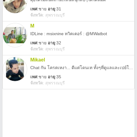
เพศ
:
ชาย
อายุ
:31
จังหวัด
:
สุพรรณบุรี
M
IDLine : msixnine ทวิตเตอร์ : @MWatbot
เพศ
:
ชาย
อายุ
:32
จังหวัด
:
สุพรรณบุรี
Mikael
Chat กัน โครตเหงา... ดีแต่โดนเท ทั้งๆที่ดูแลและเปย์ให้ทุกอย่าง
เพศ
:
ชาย
อายุ
:35
จังหวัด
:
สุพรรณบุรี