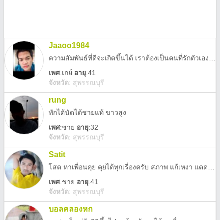
Jaaoo1984
ความสัมพันธ์ที่ดีจะเกิดขึ้นได้ เราต้องเป็นคนที่รักตัวเองมากพอ และ เป็นคนที่มี ทัศนคติที่ดีก่อน เพราะคนที่รักตัวเอง จะ ไม่เรียกร้อง อต่ความรักจากคนอื่น แต่จะพร้อมให้ความรักคนอื่นด้วย และ ทัศนคติที่ดี จะช่วยให้เราประคับประคองความสัมพันธ์ไปอย่างมีสติ ผ่านปัญหาต่างๆไปได้อย่างไม่ทุกข์ อยากพบเจอกับคนที่ต้องการตามหาความรักจริงๆไม่ใช่แค่ผ่านมาแค่ให้จำ
เพศ
:
เกย์
อายุ
:41
จังหวัด
:
สุพรรณบุรี
rung
ทักได้นัดได้ชายแท้ ขาวสูง
เพศ
:
ชาย
อายุ
:32
จังหวัด
:
สุพรรณบุรี
Satit
โสด หาเพื่อนคุย คุยได้ทุกเรื่องครับ สภาพ แก้เหงา แดดดดเเเดดพพ
เพศ
:
ชาย
อายุ
:41
จังหวัด
:
สุพรรณบุรี
บอลคลองหก