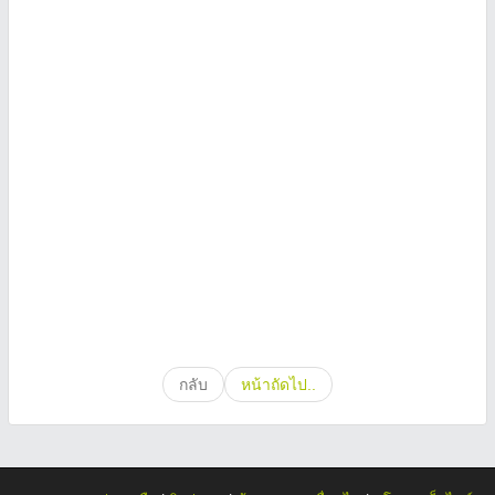
กลับ
หน้าถัดไป..