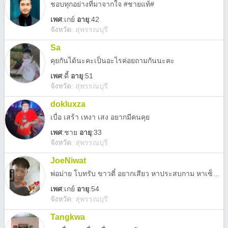
ชอบทุกอย่างที่มาจากใจ #ชายแท้#
เพศ
:
เกย์
อายุ
:42
จังหวัด
:
สุพรรณบุรี
Sa
คุยกันได้นะคะเป็นอะไรค่อยถามกันนะคะ
เพศ
:
ดี้
อายุ
:51
จังหวัด
:
สุพรรณบุรี
dokluxza
เบื่อ เสร้า เหงา เสง อยากมีคนคุย
เพศ
:
ชาย
อายุ
:33
จังหวัด
:
สุพรรณบุรี
JoeNiwat
พ่อม่าย โบทรับ ขาวตี๋ อยากเสียว หาประสบกาม หาเซ็กส์ ใครสนก็ทักมาคุยกันครับ
เพศ
:
เกย์
อายุ
:54
จังหวัด
:
สุพรรณบุรี
Tangkwa