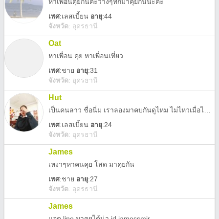
หาเพื่อนคุยกันค่ะว่างๆทักมาคุยกันนะค่ะ
เพศ
:
เลสเบี้ยน
อายุ
:44
จังหวัด
:
อุดรธานี
Oat
หาเพื่อน คุย หาเพื่อนเที่ยว
เพศ
:
ชาย
อายุ
:31
จังหวัด
:
อุดรธานี
Hut
เป็นคนลาว ชื่อนิ่ม เราลองมาคบกันดูไหม ไม่ไหวเมื่อไหร่ก็แค่พัก
เพศ
:
เลสเบี้ยน
อายุ
:24
จังหวัด
:
อุดรธานี
James
เหงาๆหาคนคุย โสด มาคุยกัน
เพศ
:
ชาย
อายุ
:27
จังหวัด
:
อุดรธานี
James
แอด line มาคุยได้น่า id jamessmir