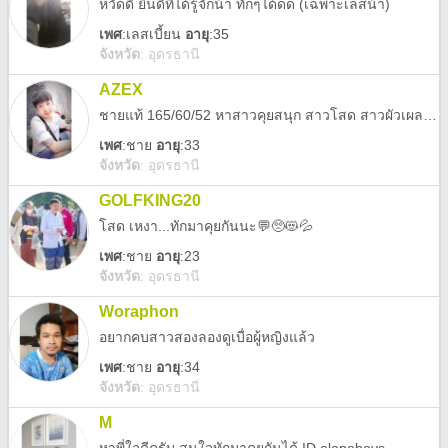
หวัดดี ยินดีที่ได้รู้จักน้า ทักๆได้ดด (เฉพาะเลสน้า)
เพศ
:
เลสเบี้ยน
อายุ
:35
จังหวัด
:
อุดรธานี
AZEX
ชายแท้ 165/60/52 หาสาวคุยสนุก สาวโสด สาวผัวเผลอ สาวน้อย สาวใหญ่ สาวแม่หม้าย สาวลูกติด อาเจ๊ อาซ้อ ทอม ดี้ เลส ได้ทุกวัยครับ
เพศ
:
ชาย
อายุ
:33
จังหวัด
:
อุดรธานี
GOLFKING20
โสด เหงา...ทักมาคุยกันนะ💬🥺😻💦
เพศ
:
ชาย
อายุ
:23
จังหวัด
:
อุดรธานี
Woraphon
อยากคบสาวสองลองดูเบื่อผู้หญิงแล้ว
เพศ
:
ชาย
อายุ
:34
จังหวัด
:
อุดรธานี
M