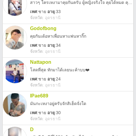
สาวๆ ใครเหงามาคุยกันครับ ผู้หญิงจริงใจ คุยได้หมด คุยได้ทุกเรื่อง อยากรู้อะไรให้ถาม อยากดูอะไรให้บอก (ห้ามเรื่องมากและขอไม่มากเกินไป)
เพศ
:
ชาย
อายุ
:33
จังหวัด
:
อุดรธานี
Godofbong
คุยกันเด้อหาเพื่อนหาแฟนหากิ๊ก
เพศ
:
ชาย
อายุ
:34
จังหวัด
:
อุดรธานี
Nattapon
โสดที่สุด ทักมาได้เลยนะค้าบบ❤️
เพศ
:
ชาย
อายุ
:24
จังหวัด
:
อุดรธานี
IPae689
มันกะเหงาอยู่ครับจักสิเฮ็ดจั่งใด
เพศ
:
ชาย
อายุ
:30
จังหวัด
:
อุดรธานี
D