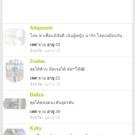
Attapoom
โสด หาเพื่อนนิสัยดี เน้นผู้หญิง น่ารัก โสดเหมือนกัน
เพศ
:
ชาย
อายุ
:33
จังหวัด
:
อุดรธานี
Zodiac
คุยได้ค้าบ นัดเจอได้ นัด**ได้😁
เพศ
:
ชาย
อายุ
:22
จังหวัด
:
อุดรธานี
Ballza
คุยได้ตลอดนะคับอุดรคับ
เพศ
:
ชาย
อายุ
:39
จังหวัด
:
อุดรธานี
Kyky