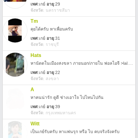
เพศ
:
เกย์
อายุ
:29
จังหวัด
:
นครราชสีมา
Tm
คุยได้ครับ หาเพื่อนครับ
เพศ
:
เกย์
อายุ
:31
จังหวัด
:
ราชบุรี
Hats
หานัดดในเมืองสงขลา ภายนอก/ภายใน ฟอลไอจี >lal.amm
เพศ
:
เกย์
อายุ
:22
จังหวัด
:
สงขลา
A
หาคนน่ารัก ดูดี ช่างเอาใจ ไปไหนไปกัน
เพศ
:
เกย์
อายุ
:39
จังหวัด
:
กรุงเทพมหานคร
Witt
เป็นเกย์รับครับ หาแฟนรุก หรือ ไบ คบจริงจังครับ