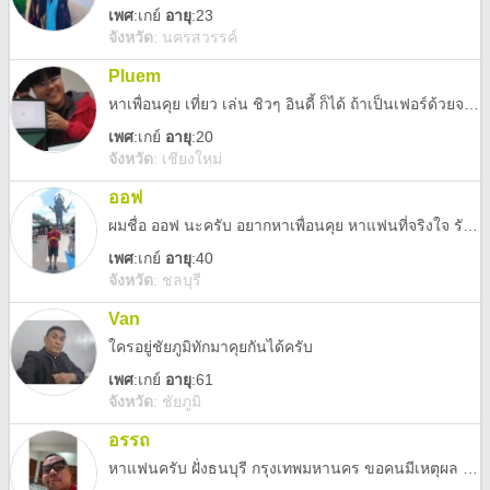
เพศ
:
เกย์
อายุ
:23
จังหวัด
:
นครสวรรค์
Pluem
หาเพื่อนคุย เที่ยว เล่น ชิวๆ อินดี้ ก็ได้ ถ้าเป็นเฟอร์ด้วยจะดีมากๆเลย
เพศ
:
เกย์
อายุ
:20
จังหวัด
:
เชียงใหม่
ออฟ
ผมชื่อ ออฟ นะครับ อยากหาเพื่อนคุย หาแฟนที่จริงใจ รักกันจริง ชอบท่องเที่ยว ดูแลซึ่งกันและกัน ผมรักใครรักจริงครับ ขอแค่อย่างเดียว คนๆนั้นอยาเป็นคนที่เห็นแก่ตัว มักชอบหาผลประโยชน์จากผู้อื่น ขอแค่นั้นครับ หน้าตาผมไม่สนใจครับ ถ้านิสัยเข้ากันได้ อยู่ด้วยกัน คุยกันแล้วมีความสุข รู้สึกสุขใจ มีความสุขทุกครั้งที่ได้คุย ก็โอเคแล้วครับ และขออีกอย่างครับ อย่ามาคุยกันเพราะจะมาหวังเงินทองจากผมเลยครับ ผมบอกไว้ก่อน ผมไม่มีให้คุณหรอกครับ เพราะตัวผมเองก็ยังเอาไม่รอดเลย โอเคนะครับ ผมเสียใจมาเยอะแล้วกับความรักในโลกโซเชียลอย่างนี้ แต่ผมก็ไม่เป็นคนเที่ยวกลางคืน และสังคมก็ไม่ได้กว้าง เลยไม่รู้จะไปเจอคนใหม่ๆที่ไหนดี
เพศ
:
เกย์
อายุ
:40
จังหวัด
:
ชลบุรี
Van
ใครอยู่ชัยภูมิทักมาคุยกันได้ครับ
เพศ
:
เกย์
อายุ
:61
จังหวัด
:
ชัยภูมิ
อรรถ
หาแฟนครับ ฝั่งธนบุรี กรุงเทพมหานคร ขอคนมีเหตุผล นะครับ