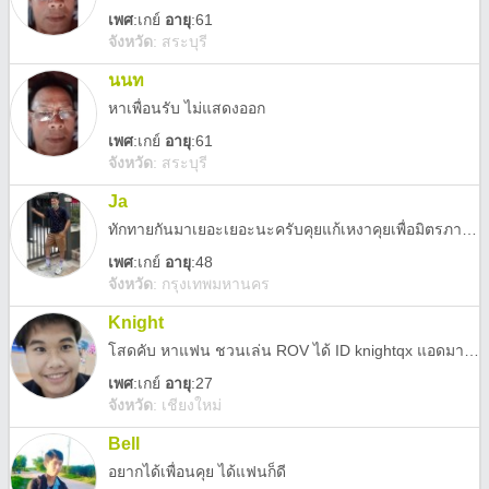
เพศ
:
เกย์
อายุ
:61
จังหวัด
:
สระบุรี
นนท
หาเพื่อน​รับ ไม่​แสดง​ออก
เพศ
:
เกย์
อายุ
:61
จังหวัด
:
สระบุรี
Ja
ทักทายกันมาเยอะเยอะนะครับคุยแก้เหงาคุยเพื่อมิตรภาพที่ดี
เพศ
:
เกย์
อายุ
:48
จังหวัด
:
กรุงเทพมหานคร
Knight
โสดคับ หาแฟน ชวนเล่น ROV ได้ ID knightqx แอดมาคุยได้นะคับ
เพศ
:
เกย์
อายุ
:27
จังหวัด
:
เชียงใหม่
Bell
อยากได้เพื่อนคุย ได้แฟนก็ดี