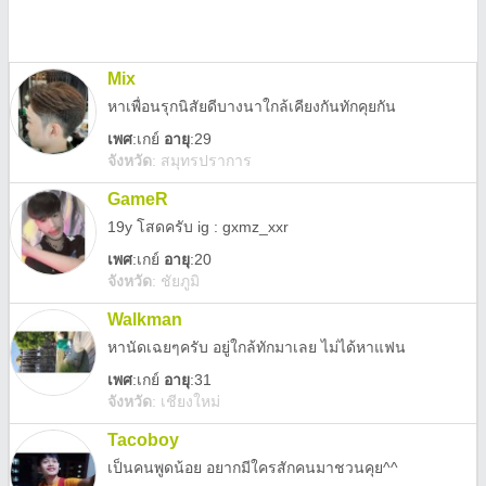
Mix
หาเพื่อนรุกนิสัยดีบางนาใกล้เคียงกันทักคุยกัน
เพศ
:
เกย์
อายุ
:29
จังหวัด
:
สมุทรปราการ
GameR
19y โสดครับ ig : gxmz_xxr
เพศ
:
เกย์
อายุ
:20
จังหวัด
:
ชัยภูมิ
Walkman
หานัดเฉยๆครับ อยู่ใกล้ทักมาเลย ไม่ได้หาแฟน
เพศ
:
เกย์
อายุ
:31
จังหวัด
:
เชียงใหม่
Tacoboy
เป็นคนพูดน้อย อยากมีใครสักคนมาชวนคุย^^