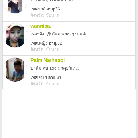
เพศ
:
เกย์
อายุ
:36
จังหวัด
:
ชัยนาท
wannisa.
เหงาจัง. @ กันมาเยอะๆๆน่ะค่ะ
เพศ
:
หญิง
อายุ
:32
จังหวัด
:
ชัยนาท
Palm Nathapol
ปาล์ม คับ add มาคุยกันนะ
เพศ
:
ชาย
อายุ
:31
จังหวัด
:
ชัยนาท