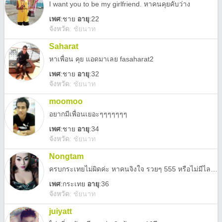
I want you to be my girlfriend. หาคนคุยคับว่าง
เพศ
:
ชาย
อายุ
:22
จังหวัด
:
ชัยนาท
Saharat
หาเพื่อน คุย แอดมาเลย fasaharat2
เพศ
:
ชาย
อายุ
:32
จังหวัด
:
ชัยนาท
moomoo
อยากมีเพื่อนเยอะๆๆๆๆๆๆๆ
เพศ
:
ชาย
อายุ
:34
จังหวัด
:
ชัยนาท
Nongtam
ครบกระเทยไม่ผิดค่ะ หาคนจิงใจ รวยๆ 555 หรือไม่มีไลน์ก็โทรได้น่ะค่ะ 0918376772
เพศ
:
กระเทย
อายุ
:36
จังหวัด
:
ชัยนาท
juiyatt