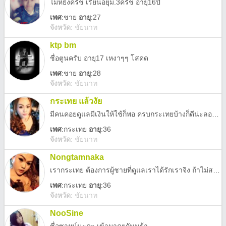
ไม่หยิ่งครัช เรียนอยุ่ม.3ครัช อายุ16ปี
เพศ
:
ชาย
อายุ
:27
จังหวัด
:
ชัยนาท
ktp bm
ชื่อตูนครับ อายุ17 เหงาๆๆ โสดด
เพศ
:
ชาย
อายุ
:28
จังหวัด
:
ชัยนาท
กระเทย แล้วงัย
มีคนคอยดูแลมีเงินให้ใช้ก็พอ ครบกระเทยบ้างก็ดีน่ะลองดูเราไม่นอกใจ โทรก็ได้ถ้าขี้เกียดแอดไลน์ 0918376772
เพศ
:
กระเทย
อายุ
:36
จังหวัด
:
ชัยนาท
Nongtamnaka
เรากระเทย ต้องการผู้ชายที่ดูแลเราได้รักเราจิง ถ้าไม่สนใจจิงๆขอร้องอย่าแอด เพราะกำลังรักษาหัวใจอยู่ ขอรับแค่ผชน่ะค่ะ0918376772
เพศ
:
กระเทย
อายุ
:36
จังหวัด
:
ชัยนาท
NooSine