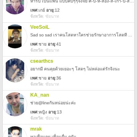
หารับ เป็นแฟน แบบคบๆๆจิงจัย ศ-ป-ห้-สอง-สี-เก้า-ป-สาม-ศ-เก้า
เพศ
:
เกย์
อายุ
:12
จังหวัด
:
ชัยนาท
VeeSoiL
Sad so sad เราคนโสดหาใครช่วยรักษาอาการโสดที Sad so sad
เพศ
:
ชาย
อายุ
:41
จังหวัด
:
ชัยนาท
csearthcs
อยากมี คนคุยด้วยเยอะๆ โสดๆ ไม่หล่อแต่รักจิงนะ
เพศ
:
ชาย
อายุ
:36
จังหวัด
:
ชัยนาท
KA_nan
ช่วย@lineกันหน่อยน่ะค่ะ
เพศ
:
หญิง
อายุ
:13
จังหวัด
:
ชัยนาท
mrak
หาเพื่อนคุย เพื่อนดื่ม ครับ