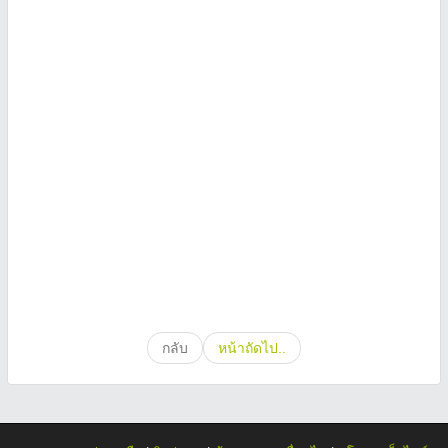
กลับ
หน้าถัดไป..