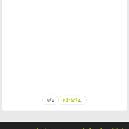
กลับ
หน้าถัดไป..