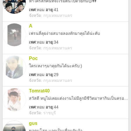
หาใครสักคนที่จะเริ่มต้นไปด้วยกัน😊👭
เพศ
:
ทอม
อายุ
:41
จังหวัด
:
กรุงเทพมหานคร
A
เฟรนลี่คุยง่ายสบายลองทักมาคุยได้น่ะคับ
เพศ
:
ทอม
อายุ
:34
จังหวัด
:
กรุงเทพมหานคร
Poc
ใครเหงาๆมาคุยกันได้นะครับ:)
เพศ
:
ทอม
อายุ
:29
จังหวัด
:
กรุงเทพมหานคร
Tomrat40
สวัสดี หนูไม่เคยแต่งงานไม่มีลูกมีชีวิตมาหากินเป็นครอบครัวมีความสุขดีกว่านะหนูโสดคนเดียวมานานปีหลายนะ ต้อนรับยินดีได้ที่รู้จักกันนะจ๊ะ (มีอะไรปรึกษาเราได้เลย)🙏
เพศ
:
ทอม
อายุ
:44
จังหวัด
:
ราชบุรี
gus
ขอคนโสด แอดเป็นเพื่อนกันจ้า