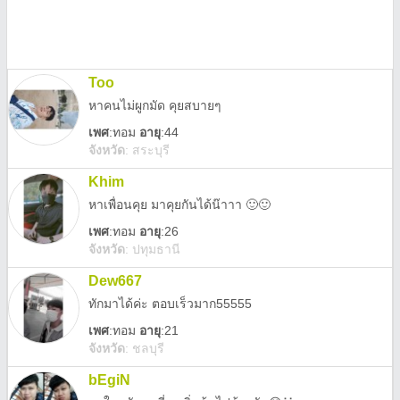
Too
หาคนไม่ผูกมัด คุยสบายๆ
เพศ
:
ทอม
อายุ
:44
จังหวัด
:
สระบุรี
Khim
หาเพื่อนคุย มาคุยกันได้น๊าาา 🙂🙂
เพศ
:
ทอม
อายุ
:26
จังหวัด
:
ปทุมธานี
Dew667
ทักมาได้ค่ะ ตอบเร็วมาก55555
เพศ
:
ทอม
อายุ
:21
จังหวัด
:
ชลบุรี
bEgiN