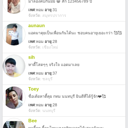
มาลองคบกันมั้ย 😁 สัก 123456789 ปี
เพศ
:
ทอม
อายุ
:31
จังหวัด
:
สมุทรปราการ
aunaun
แอดมาคุยเป็นเพื่อนกันได้นะ ชอบคนอายุเยอะกว่า 🥰🥰
เพศ
:
ทอม
อายุ
:28
จังหวัด
:
เชียงใหม่
sih
หาดี้โสดๆๆ จริงใจ แอดมาเลย
เพศ
:
ทอม
อายุ
:37
จังหวัด
:
ชลบุรี
Toey
ชื่อเต้ยหาดี้คุย กทม นนทบุรี ยินดีที่ได้รู้จัก❤️🥰
เพศ
:
ทอม
อายุ
:28
จังหวัด
:
นนทบุรี
Bee