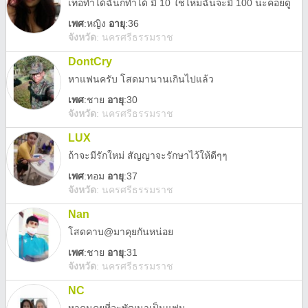
เทอทำได้ฉันก็ทำได้ มี 10 ใช่ไหมฉันจะมี 100 นะค่อยดู
เพศ
:
หญิง
อายุ
:36
จังหวัด
:
นครศรีธรรมราช
DontCry
หาแฟนครับ โสดมานานเกินไปแล้ว
เพศ
:
ชาย
อายุ
:30
จังหวัด
:
นครศรีธรรมราช
LUX
ถ้าจะมีรักใหม่ สัญญาจะรักษาไว้ให้ดีๆๆ
เพศ
:
ทอม
อายุ
:37
จังหวัด
:
นครศรีธรรมราช
Nan
โสดคาบ@มาคุยกันหน่อย
เพศ
:
ชาย
อายุ
:31
จังหวัด
:
นครศรีธรรมราช
NC