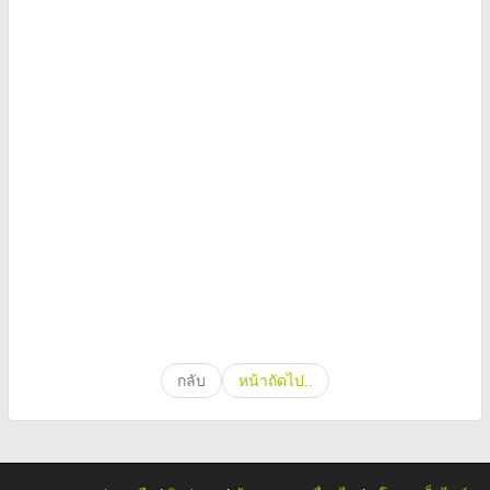
กลับ
หน้าถัดไป..