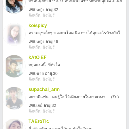
หาคนคุยด้วย **ไม่รับคนหื่่นน่ะจ้า** ทักทายคุยได้ไม่เคยหยิ่ง แอดกันเยอะ ๆ นะ เหงา ๆ <3 อยากมีคนคุยด้วย ไม่ค่อยมีเพื่อนเหงาเวอร์
เพศ
:
หญิง
อายุ
:32
จังหวัด
:
สิงห์บุรี
koispicy
ความสุขเล็กๆ ของคนโสด คือ การได้คุยอะไรบ้างกับใครสักคน
เพศ
:
หญิง
อายุ
:46
จังหวัด
:
สิงห์บุรี
kAtO'EF
หยุดตรงนี้..ที่หัวใจ
เพศ
:
ชาย
อายุ
:30
จังหวัด
:
สิงห์บุรี
supachai_arm
อยากมีแฟน.. คนรู้ใจ ไว้เคียงกายในยามเหงา.... (รับ)
เพศ
:
เกย์
อายุ
:32
จังหวัด
:
สิงห์บุรี
TAEroTic
ชื่อต๊ะครับผม อยากได้คนเข้าใจสักคน