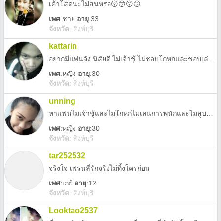
เค้าโสดนะไม่สนหรอ😚😚😙😗
เพศ
:
ชาย
อายุ
:33
จังหวัด
:
สิงห์บุรี
kattarin
อยากมีแฟนจัง นิสัยดี ไม่เจ้าชู้ ไม่ชอบโกหกและชอบเล่นเกมส์และมีเวลาให้ทุกเวลา
เพศ
:
หญิง
อายุ
:30
จังหวัด
:
สิงห์บุรี
unning
หาแฟนไม่เจ้าชู้และไม่โกหกไม่เล่นการพนักและไม่สูบบุหรี่และกินเหล้ายังไม่พร้อมมีเช็กกันไม่เที่ยวกลางคืน
เพศ
:
หญิง
อายุ
:30
จังหวัด
:
สิงห์บุรี
tar252532
จริงใจ เฟรนลี่รักจริงไม่ทิ้งใครก่อน
เพศ
:
เกย์
อายุ
:12
จังหวัด
:
สิงห์บุรี
Looktao2537