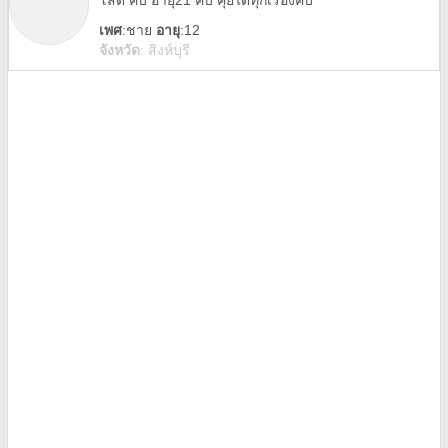
โสด คับ อายุ21 คับ คุยได้ทุกเรื่องคับ
เพศ
:
ชาย
อายุ
:12
จังหวัด
:
สิงห์บุรี