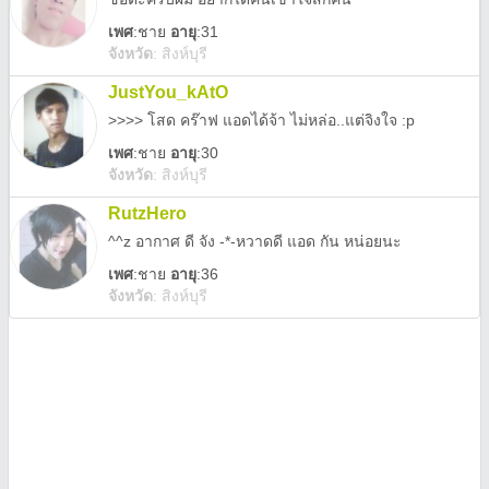
เพศ
:
ชาย
อายุ
:31
จังหวัด
:
สิงห์บุรี
JustYou_kAtO
>>>> โสด คร๊าฟ แอดได้จ้า ไม่หล่อ..แต่จิงใจ :p
เพศ
:
ชาย
อายุ
:30
จังหวัด
:
สิงห์บุรี
RutzHero
^^z อากาศ ดี จัง -*-หวาดดี แอด กัน หน่อยนะ
เพศ
:
ชาย
อายุ
:36
จังหวัด
:
สิงห์บุรี