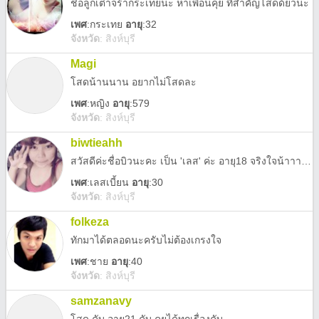
ชื่อลูกเต๋าจร้ากระเทยนะ หาเพื่อนคุย ที่สำคัญโสดด้ยวนะ
เพศ
:
กระเทย
อายุ
:32
จังหวัด
:
สิงห์บุรี
Magi
โสดน้านนาน อยากไม่โสดละ
เพศ
:
หญิง
อายุ
:579
จังหวัด
:
สิงห์บุรี
biwtieahh
สวัสดีค่ะชื่อบิวนะคะ เป็น 'เลส' ค่ะ อายุ18 จริงใจน้าาาา มาคุยกันได้
เพศ
:
เลสเบี้ยน
อายุ
:30
จังหวัด
:
สิงห์บุรี
folkeza
ทักมาได้ตลอดนะครับไม่ต้องเกรงใจ
เพศ
:
ชาย
อายุ
:40
จังหวัด
:
สิงห์บุรี
samzanavy