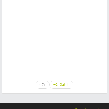
กลับ
หน้าถัดไป..