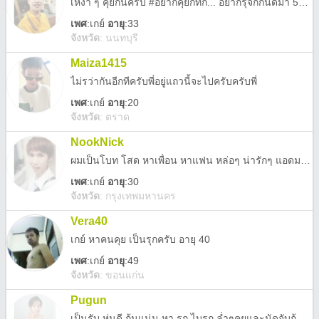
เหงา ๆ คุยกันครับ #อยากคุยก็ทัก... อยากรุ้จักก้นัดมา 555 😅
เพศ
:
เกย์
อายุ
:33
จังหวัด
:
นนทบุรี
Maiza1415
ไม่รว่ากันอีกทีครับพี่อยู่แถวนี้จะไปครับครับพี่
เพศ
:
เกย์
อายุ
:20
จังหวัด
:
ตราด
NookNick
ผมเป็นโบท โสด หาเพื่อน หาแฟน หล่อๆ น่ารักๆ แอดมาคุยกันได้คับ
เพศ
:
เกย์
อายุ
:30
จังหวัด
:
กรุงเทพมหานคร
Vera40
เกย์ หาคนคุย เป็นรุกครับ อายุ 40
เพศ
:
เกย์
อายุ
:49
จังหวัด
:
ขอนแก่น
Pugun
เป็นรับ หุ่นดี ก้นแน่น หา รุก ไบรุก ล่ำๆคุยและนัดจับก้นผมครับ