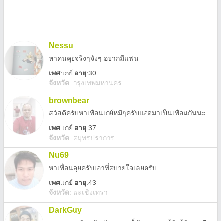
Nessu
หาคนคุยจริงๆจังๆ อบากมีแฟน
เพศ
:
เกย์
อายุ
:30
จังหวัด
:
กรุงเทพมหานคร
brownbear
สวัสดีครับหาเพื่อนเกย์หมีๆครับแอดมาเป็นเพื่อนกันนะครับ
เพศ
:
เกย์
อายุ
:37
จังหวัด
:
สมุทรปราการ
Nu69
หาเพื่อนคุยครับเอาที่สบายใจเลยครับ
เพศ
:
เกย์
อายุ
:43
จังหวัด
:
ฉะเชิงเทรา
DarkGuy