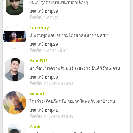
ผมเกย์รุกครับหาแฟนรับตัวเล็กๆๆ
เพศ
:
เกย์
อายุ
:39
จังหวัด
:
นครปฐม
Tacoboy
เป็นคนพูดน้อย อยากมีใครสักคนมาชวนคุย^^
เพศ
:
เกย์
อายุ
:29
จังหวัด
:
นครราชสีมา
BeerNP
หาเพื่อน หาความสัมพันธ์ระยะยาว ยินดีรู้จักนะครับ
เพศ
:
เกย์
อายุ
:33
จังหวัด
:
กรุงเทพมหานคร
weeart
ใครว่างๆก็คุยกันครับ ก็อยากมีแฟนกับเขาบ้างคับ
เพศ
:
เกย์
อายุ
:41
จังหวัด
:
กรุงเทพมหานคร
Zank