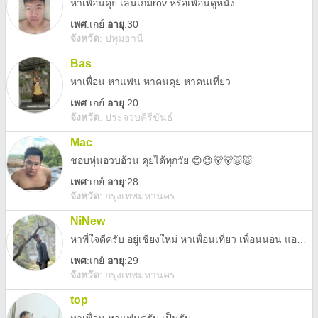
หาเพื่อนคุย เล่นเกมrov หรือเพื่อนดูหนัง
เพศ
:
เกย์
อายุ
:30
จังหวัด
:
ปทุมธานี
Bas
หาเพื่อน หาแฟน หาคนคุย หาคนเที่ยว
เพศ
:
เกย์
อายุ
:20
จังหวัด
:
ประจวบคีรีขันธ์
Mac
ชอบหุ่นอวบอ้วน คุยได้ทุกวัย 😊😊🐻🐻🐷🐷
เพศ
:
เกย์
อายุ
:28
จังหวัด
:
กรุงเทพมหานคร
NiNew
หาพี่ใจดีครับ อยู่เชียงใหม่ หาเพื่อนเที่ยว เพื่อนนอน แอดไลน์ ได้ kantaphit86
เพศ
:
เกย์
อายุ
:29
จังหวัด
:
กรุงเทพมหานคร
top