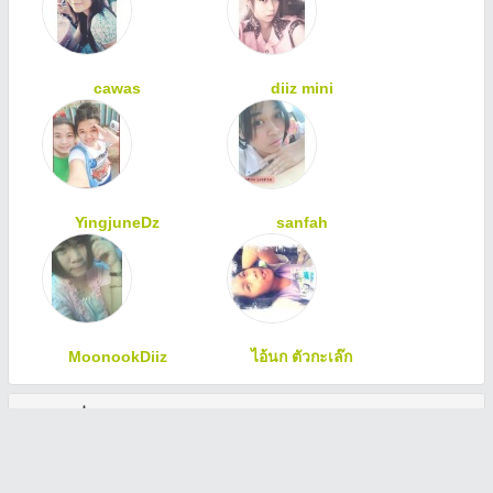
cawas
diiz mini
YingjuneDz
sanfah
MoonookDiiz
ไอ้นก ตัวกะเล๊ก
ทักทายเพื่อนสมาชิก