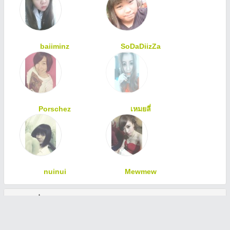
baiiminz
SoDaDiizZa
Porschez
เหมยลี่
nuinui
Mewmew
ทักทายเพื่อนสมาชิก