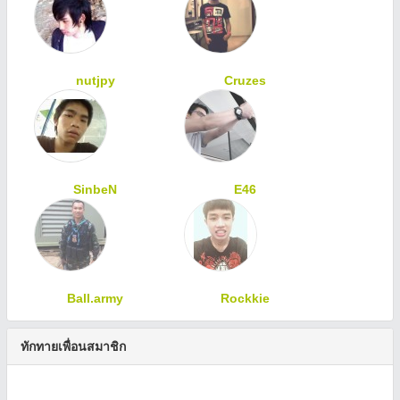
nutjpy
Cruzes
SinbeN
E46
Ball.army
Rockkie
ทักทายเพื่อนสมาชิก