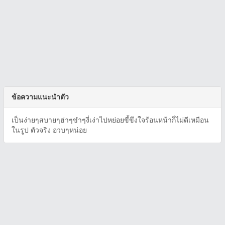
ข้อความแนะนำตัว
เป็นง่ายๆสบายๆฮ่าๆขำๆงี่เง่าไปหย่อยขี้ขึงใจร้อนหน้าก็ไม่ดีเหมือน
ในรูป ตัวจริง อวบๆหน่อย