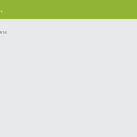
รา
ดวง