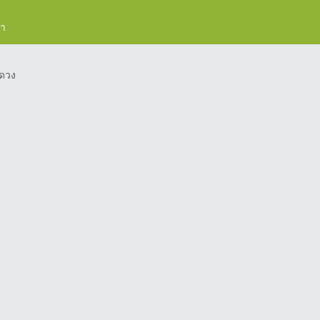
รา
ดวง