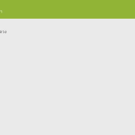
รา
ดวง