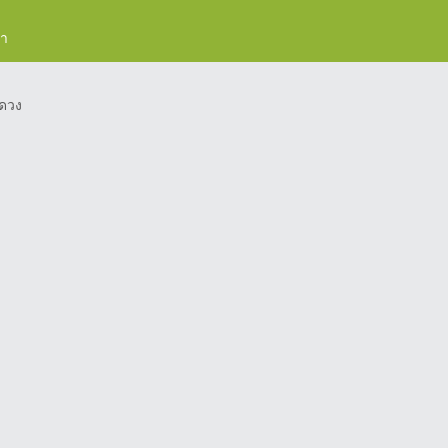
รา
ดวง