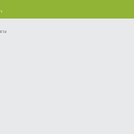
รา
ดวง