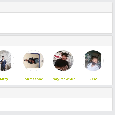
Mtzy
ohmsshoe
NayPaewKub
Zero