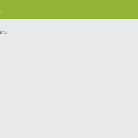
รา
ดวง