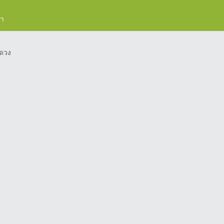
รา
ดวง