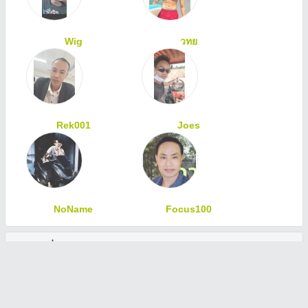
Wig
วทย
Rek001
Joes
NoName
Focus100
ทักทายเพื่อนสมาชิก