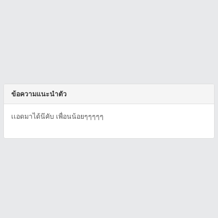
ข้อความแนะนำตัว
เเอดมาได้น๊คับ เพื่อนน้อยๆๆๆๆๆ