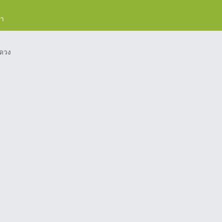
รา
ดวง