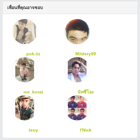
เพื่อนที่คุณอาจชอบ
pok.iiz
Mildery99
ice_korat
นัทซึโอะ
teoy
I'Nick