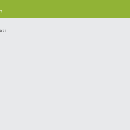
รา
ดวง