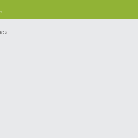
รา
ดวง