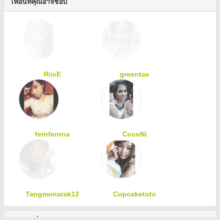
เพื่อนที่คุณอาจชอบ
RiicE
greentae
fernfernna
CocoNi
Tangmonarak12
Cupcaketoto