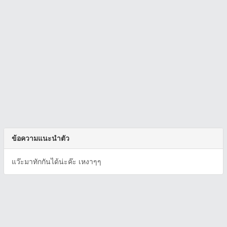
ข้อความแนะนำตัว
แว๊ะมาทักกันได้น่ะค๊ะ เหงาๆๆ