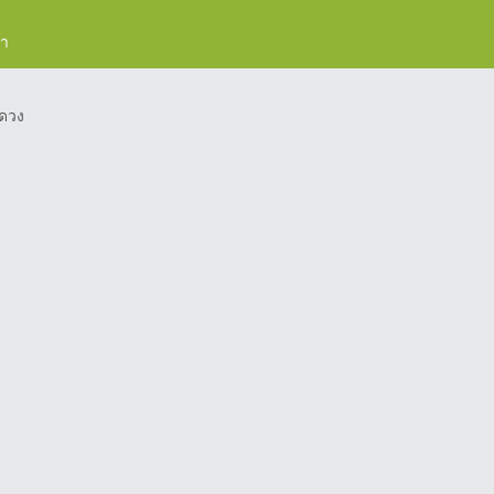
รา
ดวง