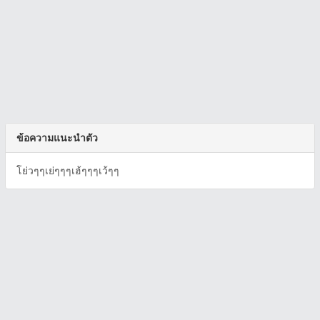
ข้อความแนะนำตัว
โย่วๆๆเย่ๆๆๆเฮ้ๆๆๆเว้ๆๆ