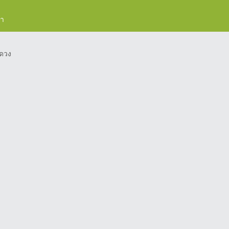
รา
ดวง