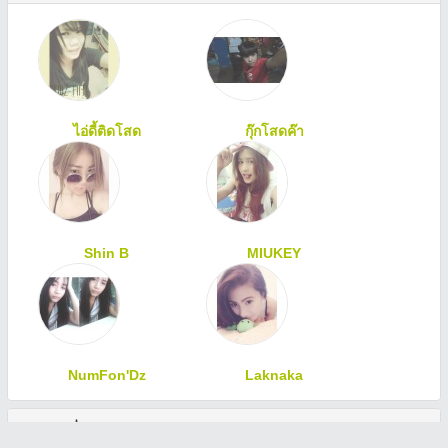
ไอ่ดี้ติดโสด
กุ๊กโสดค๊า
Shin B
MIUKEY
NumFon'Dz
Laknaka
ทักทายเพื่อนสมาชิก