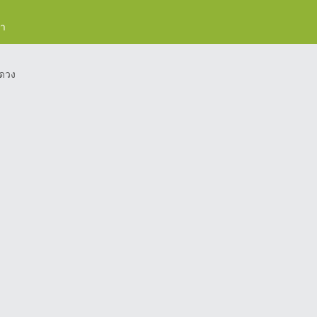
รา
ดวง