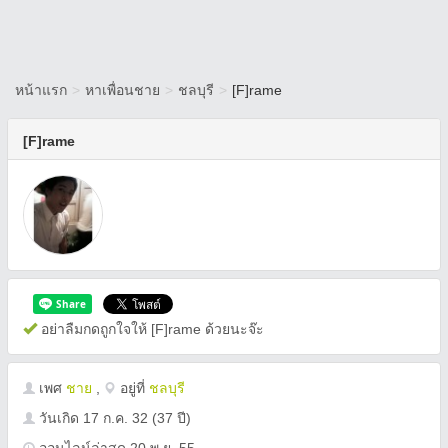
หน้าแรก
>
หาเพื่อนชาย
>
ชลบุรี
>
[F]rame
[F]rame
อย่าลืมกดถูกใจให้ [F]rame ด้วยนะจ๊ะ
เพศ
ชาย
,
อยู่ที่
ชลบุรี
วันเกิด
17 ก.ค. 32
(37 ปี)