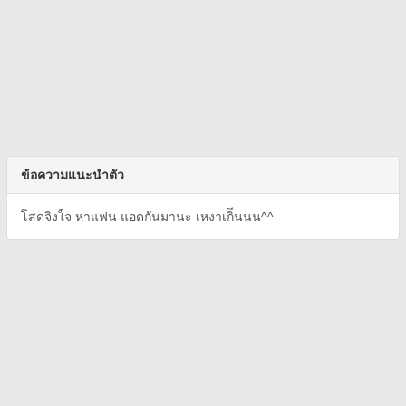
ข้อความแนะนำตัว
โสดจิงใจ หาแฟน แอดกันมานะ เหงาเกิีนนน^^